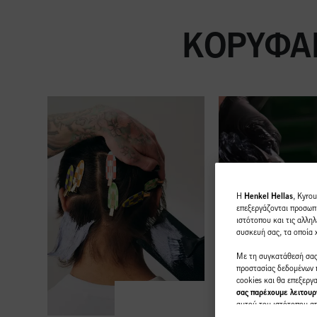
ΚΟΡΥΦΑΊ
H
Henkel Hellas
, Kyro
επεξεργάζονται προσωπι
ιστότοπου και τις αλληλ
συσκευή σας, τα οποία
Με τη συγκατάθεσή σας,
προστασίας δεδομένων π
cookies και θα επεξερ
σας παρέχουμε λειτουργ
αυτού του ιστότοπου από