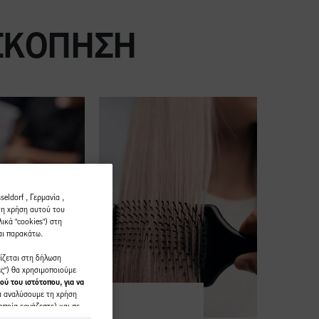
ΙΣΚΌΠΗΣΗ
eldorf , Γερμανία ,
τη χρήση αυτού του
ικά "cookies") στη
αι παρακάτω.
ρίζεται στη δήλωση
ες") θα χρησιμοποιούμε
ού του ιστότοπου, για να
α αναλύσουμε τη χρήση
οποία εργάζεστε) και σε