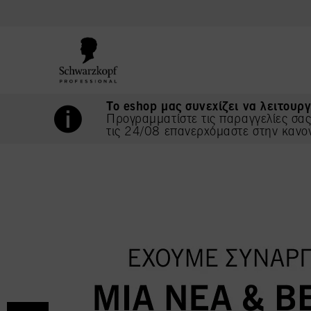
text.skipToContent
text.skipToNavigation
Το eshop μας συνεχίζει να λειτουργ
Προγραμματίστε τις παραγγελίες σα
τις 24/08 επανερχόμαστε στην κανο