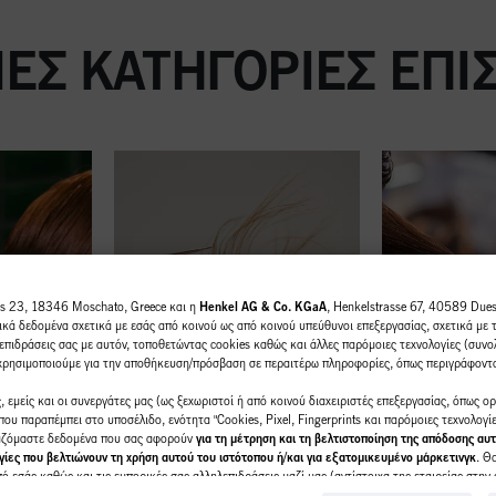
ΕΣ ΚΑΤΗΓΟΡΊΕΣ ΕΠ
us 23, 18346 Moschato, Greece και η
Henkel AG & Co. KGaA
, Henkelstrasse 67, 40589 Duess
κά δεδομένα σχετικά με εσάς από κοινού ως από κοινού υπεύθυνοι επεξεργασίας, σχετικά με 
επιδράσεις σας με αυτόν, τοποθετώντας cookies καθώς και άλλες παρόμοιες τεχνολογίες (συνολ
 χρησιμοποιούμε για την αποθήκευση/πρόσβαση σε περαιτέρω πληροφορίες, όπως περιγράφοντ
 εμείς και οι συνεργάτες μας (ως ξεχωριστοί ή από κοινού διαχειριστές επεξεργασίας, όπως ο
ου παραπέμπει στο υποσέλιδο, ενότητα "Cookies, Pixel, Fingerprints και παρόμοιες τεχνολογί
γαζόμαστε δεδομένα που σας αφορούν
για τη μέτρηση και τη βελτιστοποίηση της απόδοσης αυτ
ίες που βελτιώνουν τη χρήση αυτού του ιστότοπου ή/και για εξατομικευμένο μάρκετινγκ
. Θ
 εσάς καθώς και τις εμπορικές σας αλληλεπιδράσεις μαζί μας (αντίστοιχα της εταιρείας στην 