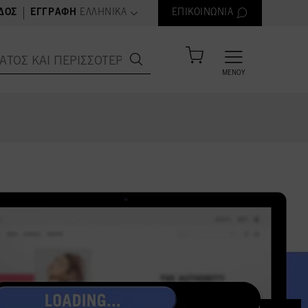
text.language
|
ΔΟΣ
ΕΓΓΡΑΦΉ
ΕΛΛΗΝΙΚΆ
ΕΠΙΚΟΙΝΩΝΊΑ
ΜΕΝΟΎ