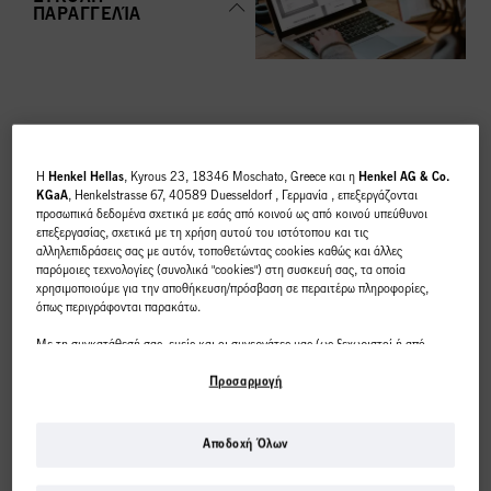
ΠΑΡΑΓΓΕΛΊΑ
ΚΟΡΥΦΑΊΕΣ
H
Henkel Hellas
, Kyrous 23, 18346 Moschato, Greece και η
Henkel AG & Co.
ΚΑΤΗΓΟΡΊΕΣ
KGaA
, Henkelstrasse 67, 40589 Duesseldorf , Γερμανία , επεξεργάζονται
προσωπικά δεδομένα σχετικά με εσάς από κοινού ως από κοινού υπεύθυνοι
ΕΠΙΣΚΌΠΗΣΗ
επεξεργασίας, σχετικά με τη χρήση αυτού του ιστότοπου και τις
αλληλεπιδράσεις σας με αυτόν, τοποθετώντας cookies καθώς και άλλες
παρόμοιες τεχνολογίες (συνολικά "cookies") στη συσκευή σας, τα οποία
χρησιμοποιούμε για την αποθήκευση/πρόσβαση σε περαιτέρω πληροφορίες,
όπως περιγράφονται παρακάτω.
Με τη συγκατάθεσή σας, εμείς και οι συνεργάτες μας (ως ξεχωριστοί ή από
ΧΡΩΜΑ
κοινού διαχειριστές επεξεργασίας, όπως ορίζεται στη δήλωση προστασίας
δεδομένων που παραπέμπει στο υποσέλιδο, ενότητα "Cookies, Pixel,
Προσαρμογή
Fingerprints και παρόμοιες τεχνολογίες") θα χρησιμοποιούμε cookies και θα
επεξεργαζόμαστε δεδομένα που σας αφορούν
για τη μέτρηση και τη
βελτιστοποίηση της απόδοσης αυτού του ιστότοπου, για να σας παρέχουμε
Αποδοχή Όλων
λειτουργίες που βελτιώνουν τη χρήση αυτού του ιστότοπου ή/και για
Αυτό το διαδικτυακό
εξατομικευμένο μάρκετινγκ
. Θα αναλύσουμε τη χρήση αυτού του ιστότοπου
ΠΕΡΙΠΟΙΗΣΗ