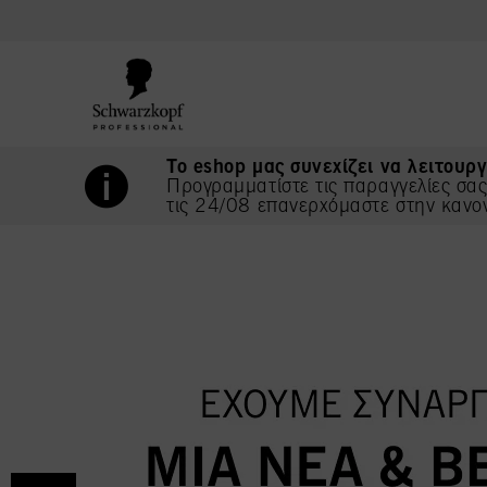
text.skipToContent
text.skipToNavigation
Το eshop μας συνεχίζει να λειτουργ
Προγραμματίστε τις παραγγελίες σα
τις 24/08 επανερχόμαστε στην κανο