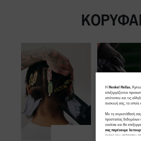
ΚΟΡΥΦΑΊ
H
Henkel Hellas
, Kyro
επεξεργάζονται προσωπι
ιστότοπου και τις αλληλ
συσκευή σας, τα οποία
Με τη συγκατάθεσή σας,
προστασίας δεδομένων π
cookies και θα επεξερ
σας παρέχουμε λειτουργ
αυτού του ιστότοπου από