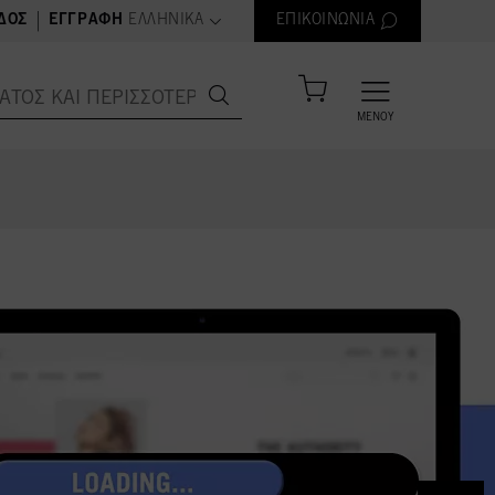
text.language
|
ΔΟΣ
ΕΓΓΡΑΦΉ
ΕΛΛΗΝΙΚΆ
ΕΠΙΚΟΙΝΩΝΊΑ
ΜΕΝΟΎ