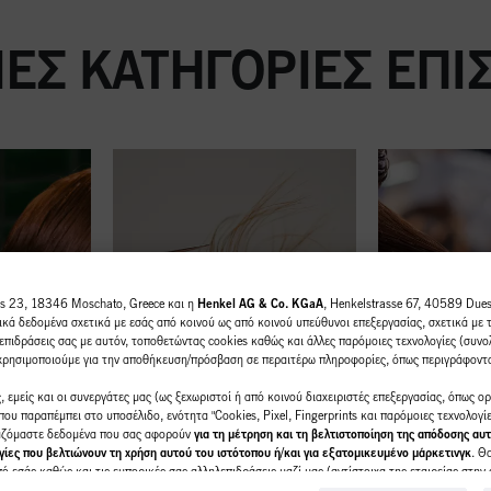
ΕΣ ΚΑΤΗΓΟΡΊΕΣ ΕΠ
us 23, 18346 Moschato, Greece και η
Henkel AG & Co. KGaA
, Henkelstrasse 67, 40589 Duess
κά δεδομένα σχετικά με εσάς από κοινού ως από κοινού υπεύθυνοι επεξεργασίας, σχετικά με 
επιδράσεις σας με αυτόν, τοποθετώντας cookies καθώς και άλλες παρόμοιες τεχνολογίες (συνολ
 χρησιμοποιούμε για την αποθήκευση/πρόσβαση σε περαιτέρω πληροφορίες, όπως περιγράφοντ
 εμείς και οι συνεργάτες μας (ως ξεχωριστοί ή από κοινού διαχειριστές επεξεργασίας, όπως ο
ου παραπέμπει στο υποσέλιδο, ενότητα "Cookies, Pixel, Fingerprints και παρόμοιες τεχνολογί
γαζόμαστε δεδομένα που σας αφορούν
για τη μέτρηση και τη βελτιστοποίηση της απόδοσης αυτ
ίες που βελτιώνουν τη χρήση αυτού του ιστότοπου ή/και για εξατομικευμένο μάρκετινγκ
. Θ
 εσάς καθώς και τις εμπορικές σας αλληλεπιδράσεις μαζί μας (αντίστοιχα της εταιρείας στην 