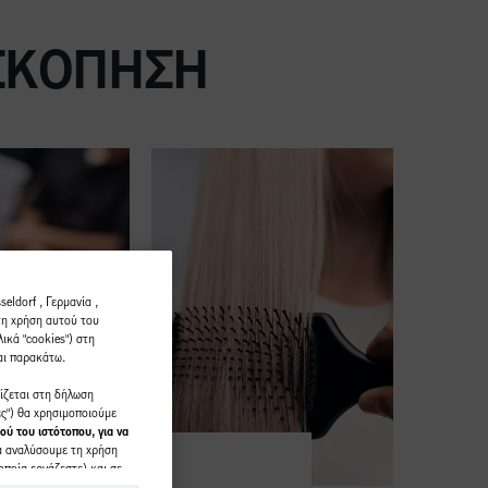
ΙΣΚΌΠΗΣΗ
eldorf , Γερμανία ,
τη χρήση αυτού του
ικά "cookies") στη
αι παρακάτω.
ρίζεται στη δήλωση
ες") θα χρησιμοποιούμε
ού του ιστότοπου, για να
α αναλύσουμε τη χρήση
οποία εργάζεστε) και σε