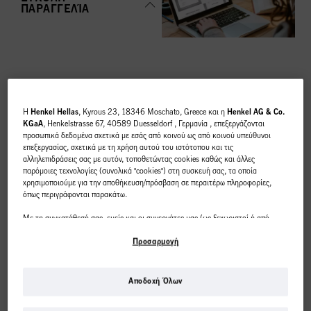
ΠΑΡΑΓΓΕΛΊΑ
ΚΟΡΥΦΑΊΕΣ
H
Henkel Hellas
, Kyrous 23, 18346 Moschato, Greece και η
Henkel AG & Co.
ΚΑΤΗΓΟΡΊΕΣ
KGaA
, Henkelstrasse 67, 40589 Duesseldorf , Γερμανία , επεξεργάζονται
προσωπικά δεδομένα σχετικά με εσάς από κοινού ως από κοινού υπεύθυνοι
ΕΠΙΣΚΌΠΗΣΗ
επεξεργασίας, σχετικά με τη χρήση αυτού του ιστότοπου και τις
αλληλεπιδράσεις σας με αυτόν, τοποθετώντας cookies καθώς και άλλες
παρόμοιες τεχνολογίες (συνολικά "cookies") στη συσκευή σας, τα οποία
χρησιμοποιούμε για την αποθήκευση/πρόσβαση σε περαιτέρω πληροφορίες,
όπως περιγράφονται παρακάτω.
Με τη συγκατάθεσή σας, εμείς και οι συνεργάτες μας (ως ξεχωριστοί ή από
ΧΡΩΜΑ
κοινού διαχειριστές επεξεργασίας, όπως ορίζεται στη δήλωση προστασίας
δεδομένων που παραπέμπει στο υποσέλιδο, ενότητα "Cookies, Pixel,
Προσαρμογή
Fingerprints και παρόμοιες τεχνολογίες") θα χρησιμοποιούμε cookies και θα
επεξεργαζόμαστε δεδομένα που σας αφορούν
για τη μέτρηση και τη
βελτιστοποίηση της απόδοσης αυτού του ιστότοπου, για να σας παρέχουμε
Αποδοχή Όλων
λειτουργίες που βελτιώνουν τη χρήση αυτού του ιστότοπου ή/και για
Αυτό το διαδικτυακό
εξατομικευμένο μάρκετινγκ
. Θα αναλύσουμε τη χρήση αυτού του ιστότοπου
ΠΕΡΙΠΟΙΗΣΗ