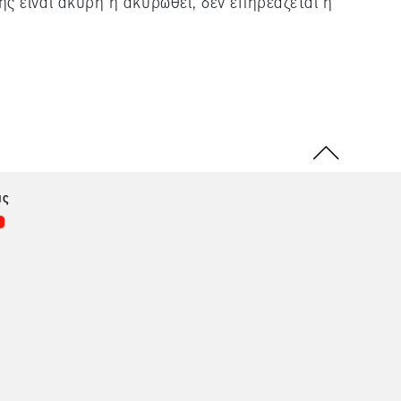
ς είναι άκυρη ή ακυρωθεί, δεν επηρεάζεται η
ας