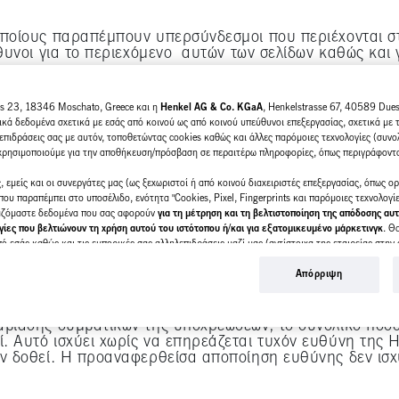
ποίους παραπέμπουν υπερσύνδεσμοι που περιέχονται στο
ύθυνοι για το περιεχόμενο αυτών των σελίδων καθώς και
αδήποτε παραβίαση πνευματικών δικαιωμάτων, εμπορικών
us 23, 18346 Moschato, Greece και η
Henkel AG & Co. KGaA
, Henkelstrasse 67, 40589 Duess
εται να λάβει χώρα σε ιστοσελίδα στην οποία η πρόσβασ
κά δεδομένα σχετικά με εσάς από κοινού ως από κοινού υπεύθυνοι επεξεργασίας, σχετικά με 
επιδράσεις σας με αυτόν, τοποθετώντας cookies καθώς και άλλες παρόμοιες τεχνολογίες (συνολ
λία ή οποιαδήποτε άλλη διαδικασία σε σχέση με οικονο
 χρησιμοποιούμε για την αποθήκευση/πρόσβαση σε περαιτέρω πληροφορίες, όπως περιγράφοντ
τήτη του σχετικού διαδικτυακού τόπου ή του προμηθευτ
el και του χρήστη. Παρακαλείσθε να ενημερώνεστε για
 εμείς και οι συνεργάτες μας (ως ξεχωριστοί ή από κοινού διαχειριστές επεξεργασίας, όπως ο
είστε μέσω υπερσυνδέσμου.
ου παραπέμπει στο υποσέλιδο, ενότητα "Cookies, Pixel, Fingerprints και παρόμοιες τεχνολογί
γαζόμαστε δεδομένα που σας αφορούν
για τη μέτρηση και τη βελτιστοποίηση της απόδοσης αυτ
ους τους συνδέσμους (links) που εμφανίζονται στο διαδ
ίες που βελτιώνουν τη χρήση αυτού του ιστότοπου ή/και για εξατομικευμένο μάρκετινγκ
. Θ
 οδηγείται ο χρήστης μέσω τέτοιων συνδέσμων.
 εσάς καθώς και τις εμπορικές σας αλληλεπιδράσεις μαζί μας (αντίστοιχα της εταιρείας στην 
λουθούμε τις αγορές των προϊόντων μας σε ιστότοπους τρίτων, θα διατηρούμε τις πληροφορίες
τες και θα δημιουργούμε ατομικά προφίλ για εσάς, τα οποία ενδέχεται να εμπλουτιστούν με δ
Απόρριψη
 ιστότοπους. Χρησιμοποιούμε αυτά τα προφίλ για σκοπούς εξατομικευμένου μάρκετινγκ, ιδίως
υ προκαλούνται από τη χρήση του παρόντος διαδικτυακο
 να σας ενδιαφέρουν (με βάση, για παράδειγμα, τα αναγνωρισμένα ενδιαφέροντά σας) σε αυτόν
– περιορίζεται μόνο σε ζημίες που προκαλούνται από δ
ν) μέσω των συσκευών που έχουν οριστεί σε εσάς ή στο νοικοκυριό σας, καθώς και για τη μέτ
αβίασης συμβατικών της υποχρεώσεων, το συνολικό ποσό
τυχίας των διαφημιστικών εκστρατειών.
 Αυτό ισχύει χωρίς να επηρεάζεται τυχόν ευθύνη της 
υν δοθεί. Η προαναφερθείσα αποποίηση ευθύνης δεν ισ
ρισσότερες πληροφορίες σχετικά με την επεξεργασία των δεδομένων σας στη Δήλωση προστασί
δο (ενότητα "Cookies, Pixel, Fingerprints και παρόμοιες τεχνολογίες"). Μπορείτε να ανακαλέ
 για το μέλλον, απενεργοποιώντας τα cookies στον ιστότοπό μας στην ενότητα "Ρυθμίσεις cook