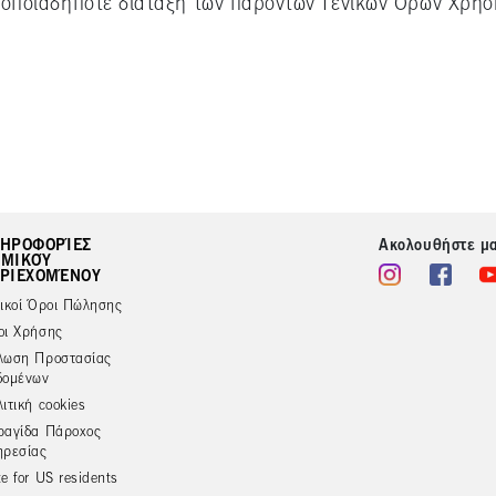
 οποιαδήποτε διάταξη των παρόντων Γενικών Όρων Χρήση
ΗΡΟΦΟΡΊΕΣ
Ακολουθήστε μ
ΜΙΚΟΎ
ΡΙΕΧΟΜΈΝΟΥ
νικοί Όροι Πώλησης
οι Χρήσης
λωση Προστασίας
δομένων
ιτική cookies
ραγίδα Πάροχος
ηρεσίας
e for US residents