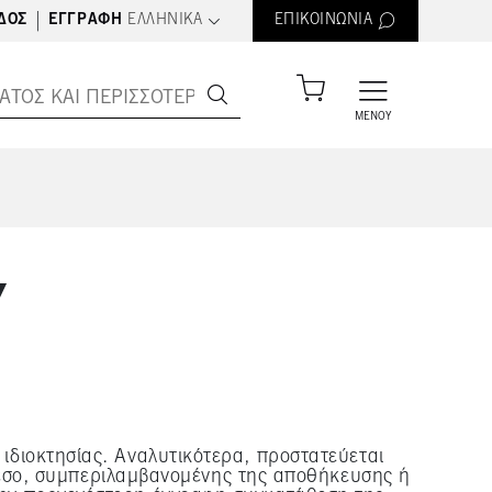
text.language
|
ΔΟΣ
ΕΓΓΡΑΦΉ
ΕΛΛΗΝΙΚΆ
ΕΠΙΚΟΙΝΩΝΊΑ
ΜΕΝΟΎ
Υ
 ιδιοκτησίας. Αναλυτικότερα, προστατεύεται
έσο, συμπεριλαμβανομένης της αποθήκευσης ή