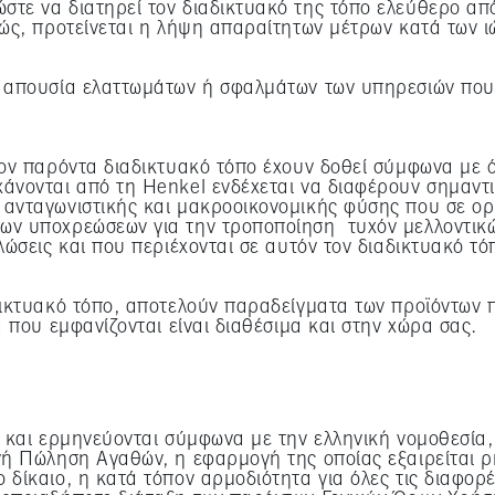
τε να διατηρεί τον διαδικτυακό της τόπο ελεύθερο από 
τερες πληροφορίες σχετικά με τα cookies που χρησιμοποιούνται σε αυτόν τον ιστότοπο, ιδίως 
πώς, προτείνεται η λήψη απαραίτητων μέτρων κατά των ι
ρείς πληροφορίες για κάθε cookie που είναι διαθέσιμες κάνοντας κλικ στο κουμπί "Προσαρμογ
ροσαρμογή" μπορείτε να βρείτε περισσότερες πληροφορίες σχετικά με την επεξεργασία των δεδ
ν απουσία ελαττωμάτων ή σφαλμάτων των υπηρεσιών που
ρέψετε για έναν ή περισσότερους από τους σκοπούς που αναφέρονται παραπάνω. Κάνοντας κλι
η χρήση των cookies καθώς και με την επεξεργασία των προσωπικών σας δεδομένων για όλους
Εάν κάνετε κλικ στην επιλογή "Απόρριψη", θα χρησιμοποιηθούν μόνο τα cookies που είναι τεχ
στοσελίδας.
Πληροφορίες για τα cookies
τον παρόντα διαδικτυακό τόπο έχουν δοθεί σύμφωνα με 
άνονται από τη Henkel ενδέχεται να διαφέρουν σημαντι
ανταγωνιστικής και μακροοικονομικής φύσης που σε ορι
ων υποχρεώσεων για την τροποποίηση τυχόν μελλοντικώ
λώσεις και που περιέχονται σε αυτόν τον διαδικτυακό τ
δικτυακό τόπο, αποτελούν παραδείγματα των προϊόντων π
α που εμφανίζονται είναι διαθέσιμα και στην χώρα σας.
ό και ερμηνεύονται σύμφωνα με την ελληνική νομοθεσία,
θνή Πώληση Αγαθών, η εφαρμογή της οποίας εξαιρείται 
δίκαιο, η κατά τόπον αρμοδιότητα για όλες τις διαφορέ