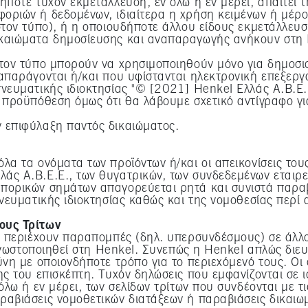
ήποτε τυχόν εκμετάλλευση, εν όλω ή εν μέρει, απαιτεί
οριών ή δεδομένων, ιδιαίτερα η χρήση κειμένων ή μέρ
στον τύπο), ή η οποιουδήποτε άλλου είδους εκμετάλλευσ
ικαιώματα δημοσίευσης και αναπαραγωγής ανήκουν στη
στον τύπο μπορούν να χρησιμοποιηθούν μόνο για δημοσι
απαράγονται ή/και που υφίστανται ηλεκτρονική επεξεργ
νευματικής ιδιοκτησίας "© [2021] Henkel Ελλάς Α.Β.Ε.
 προϋπόθεση όμως ότι θα λάβουμε σχετικό αντίγραφο γι
 επιφύλαξη παντός δικαιώματος.
α τα ονόματα των προϊόντων ή/και οι απεικονίσεις τους 
άς Α.Β.Ε.Ε., των θυγατρικών, των συνδεδεμένων εταιρε
πορικών σημάτων απαγορεύεται ρητά και συνιστά παραβ
πνευματικής ιδιοκτησίας καθώς και της νομοθεσίας περί
ους Τρίτων
υ περιέχουν παραπομπές (δηλ. υπερσυνδέσμους) σε άλλο
 γνωστοποιηθεί στη Henkel. Συνεπώς η Henkel απλώς διε
νη με οποιονδήποτε τρόπο για το περιεχόμενό τους. Οι 
ς του επισκέπτη. Τυχόν δηλώσεις που εμφανίζονται σε ι
όλω ή εν μέρει, των σελίδων τρίτων που συνδέονται με τ
ραβιάσεις νομοθετικών διατάξεων ή παραβιάσεις δικαιω