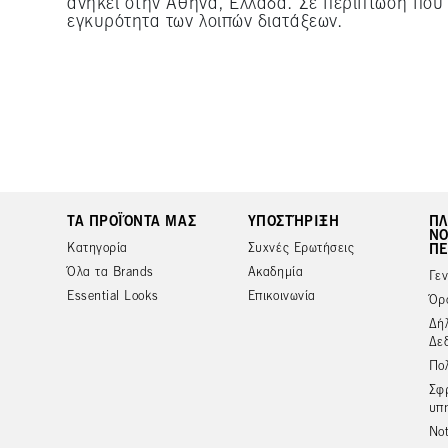
ανήκει στην Αθήνα, Ελλάδα. Σε περίπτωση που
εγκυρότητα των λοιπών διατάξεων.
ΤΑ ΠΡΟΪΌΝΤΑ ΜΑΣ
ΥΠΟΣΤΉΡΙΞΗ
ΠΛ
ΝΟ
Κατηγορία
Συχνές Ερωτήσεις
ΠΕ
Όλα τα Brands
Ακαδημία
Γε
Essential Looks
Επικοινωνία
Όρ
Δή
Δε
Πολ
Σφ
υπ
Not