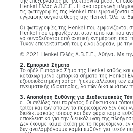
της επεξεργασίας με ηλεκτρονικά μέσα. Οποιαδ
Henkel Ελλάς Α.Β.Ε.Ε.. Η αναπαραγωγή πληροφ
τις φωτογραφίες της Henkel που εμφανίζονται 
έγγραφης συγκατάθεσης της Henkel. Όλα τα δ
Οι φωτογραφίες της Henkel που εμφανίζονται 
Henkel που εμφανίζονται στον τύπο και που αν
να συνοδεύονται από σχετική ενημέρωση περί π
Τυχόν επανεκτύπωσή τους είναι δωρεάν, με την
© 2021 Henkel Ελλάς Α.Β.Ε.Ε., Αθήνα. Με την
2. Εμπορικά Σήματα
Το οβάλ Εμπορικό Σήμα της Henkel καθώς και όλ
καταχωρημένα εμπορικά σήματα της Henkel Ελλ
εξουσιοδοτημένη χρήση ή εκμετάλλευση των εμ
πνευματικής ιδιοκτησίας, λοιπών δικαιωμάτων 
3. Αποποίηση Ευθύνης για Διαδικτυακούς Τόπ
α. Οι σελίδες του παρόντος διαδικτυακού τόπο
τρίτοι και των οποίων το περιεχόμενο δεν έχει
διαδικτυακούς τόπους και δεν φέρει καμία ευθύ
αποκλειστικά για την διευκόλυνση της πλοήγηση
Δεν έχουμε καμία σχέση με το περιεχόμενο, εν 
δεν αναλαμβάνουμε καμία ευθύνη για τυχόν πα