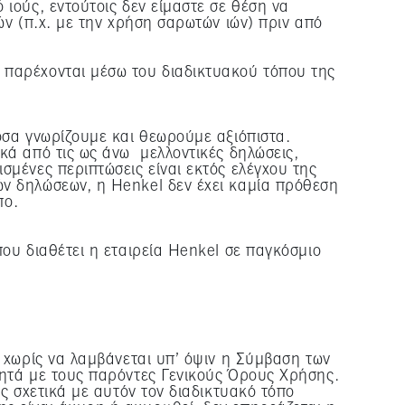
ιούς, εντούτοις δεν είμαστε σε θέση να
τη διάρκεια αποθήκευσης,
ών (π.χ. με την χρήση σαρωτών ιών) πριν από
ή" παρακάτω".
ομένων σας / τη χρήση των
 παρέχονται μέσω του διαδικτυακού τόπου της
κ στην επιλογή "Αποδοχή
 τους σκοπούς που
νικά απαραίτητα για την
όσα γνωρίζουμε και θεωρούμε αξιόπιστα.
κά από τις ως άνω μελλοντικές δηλώσεις,
σμένες περιπτώσεις είναι εκτός ελέγχου της
ν δηλώσεων, η Henkel δεν έχει καμία πρόθεση
όπο.
ου διαθέτει η εταιρεία Henkel σε παγκόσμιο
 χωρίς να λαμβάνεται υπ’ όψιν η Σύμβαση των
ρητά με τους παρόντες Γενικούς Όρους Χρήσης.
ς σχετικά με αυτόν τον διαδικτυακό τόπο