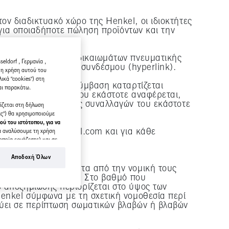
ν διαδικτυακό χώρο της Henkel, οι ιδιοκτήτες
 για οποιαδήποτε πώληση προϊόντων και την
 σημάτων ή λοιπών δικαιωμάτων πνευματικής
eldorf , Γερμανία ,
η γίνεται μέσω υπερσυνδέσμου (hyperlink).
τη χρήση αυτού του
ικά "cookies") στη
μική συναλλαγή, η σύμβαση καταρτίζεται
αι παρακάτω.
ή ή του προσώπου που εκάστοτε αναφέρεται,
 τους γενικούς όρους συναλλαγών του εκάστοτε
ρίζεται στη δήλωση
ες") θα χρησιμοποιούμε
ού του ιστότοπου, για να
ικτυακό τόπο Henkel.com και για κάθε
α αναλύσουμε τη χρήση
οποία εργάζεστε) και σε
 μας σχετικά με τις
εδομένα που λαμβάνονται
Αποδοχή Όλων
 για την προβολή
ύ τόπου - ανεξάρτητα από την νομική τους
 τον ιστότοπο και σε άλλα
όλο ή βαριά αμέλεια. Στο βαθμό που
ρηση και τη
 αποζημίωσης περιορίζεται στο ύψος των
Henkel σύμφωνα με τη σχετική νομοθεσία περί
χύει σε περίπτωση σωματικών βλαβών ή βλαβών
ας δεδομένων που
σετε τη συγκατάθεσή σας
ies" που συνδέεται στο