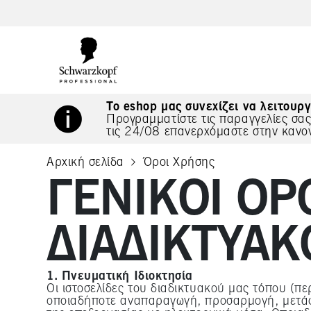
text.skipToContent
text.skipToNavigation
Το eshop μας συνεχίζει να λειτουργ
Προγραμματίστε τις παραγγελίες σα
τις 24/08 επανερχόμαστε στην κανο
Αρχική σελίδα
Όροι Χρήσης
current page
ΓΕΝΙΚΟΊ ΌΡ
ΔΙΑΔΙΚΤΥΑΚ
1. Πνευματική Ιδιοκτησία
Οι ιστοσελίδες του διαδικτυακού μας τόπου (πε
οποιαδήποτε αναπαραγωγή, προσαρμογή, μετάφ