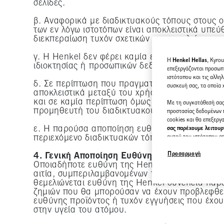
σελίδες.
β. Αναφορικά με διαδικτυακούς τόπους στους ο
των εν λόγω ιστοτόπων είναι αποκλειστικά υπε
διεκπεραίωση τυχόν σχετικών παραγγελιών.
γ. Η Henkel δεν φέρει καμία ευθύνη για οποι
H
Henkel Hellas
, Kyro
ιδιοκτησίας ή προσωπικών δεδομένων που ενδέχ
επεξεργάζονται προσωπι
ιστότοπου και τις αλληλ
δ. Σε περίπτωση που πραγματοποιείται παραγγε
συσκευή σας, τα οποία
αποκλειστικά μεταξύ του χρήστη και του ιδιοκ
και σε καμία περίπτωση όμως, μεταξύ της Henk
Με τη συγκατάθεσή σας,
προμηθευτή του διαδικτυακού τόπου που οδηγ
προστασίας δεδομένων π
cookies και θα επεξερ
ε. Η παρούσα αποποίηση ευθύνης ισχύει για όλ
σας παρέχουμε λειτουργ
περιεχόμενο διαδικτυακών τόπων στους οποίους
αυτού του ιστότοπου από
αυτή τη βάση θα παρακο
επιχειρηματικές οντότη
Προσαρμογή
4. Γενική Αποποίηση Ευθύνης
από τρίτους και άλλους
Οποιαδήποτε ευθύνη της Henkel για ζημιές πο
διαφημίσεων που μπορεί
αιτία, συμπεριλαμβανομένων των αδικοπραξιών 
μέσα ενημέρωσης (τρίτω
θεμελιώνεται ευθύνη της Henkel συνεπεία παρ
βελτιστοποίηση της επι
ζημιών που θα μπορούσαν να έχουν προβλεφθεί.
ευθύνης προϊόντος ή τυχόν εγγυήσεις που έχο
Μπορείτε να βρείτε πε
στην υγεία του ατόμου.
παραπέμπει στο υποσέλι
ανά πάσα στιγμή με ισχύ