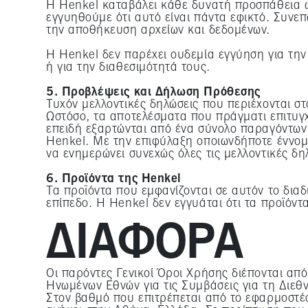
Η Henkel καταβάλει κάθε δυνατή προσπάθεια ώσ
υποσέλιδο. Για περισσό
εγγυηθούμε ότι αυτό είναι πάντα εφικτό. Συνε
ανατρέξτε στις λεπτομε
την αποθήκευση αρχείων και δεδομένων.
Εάν κάνετε κλικ στο "Π
Η Henkel δεν παρέχει ουδεμία εγγύηση για τη
cookies και να τα επιτ
ή για την διαθεσιμότητά τους.
όλων", συμφωνείτε με τ
αναφέρονται παραπάνω. 
5. Προβλέψεις και Δήλωση Πρόθεσης
παροχή της παρούσας ι
Τυχόν μελλοντικές δηλώσεις που περιέχονται σ
Ωστόσο, τα αποτελέσματα που πράγματι επιτυγχ
επειδή εξαρτώνται από ένα σύνολο παραγόντων 
Henkel. Με την επιφύλαξη οποιωνδήποτε έννομ
να ενημερώνει συνεχώς όλες τις μελλοντικές δη
6. Προϊόντα της Henkel
Τα προϊόντα που εμφανίζονται σε αυτόν το δια
επίπεδο. Η Henkel δεν εγγυάται ότι τα προϊόντ
ΔΙΆΦΟΡΑ
Οι παρόντες Γενικοί Όροι Χρήσης διέπονται απ
Ηνωμένων Εθνών για τις Συμβάσεις για τη Διε
Στον βαθμό που επιτρέπεται από το εφαρμοστέο 