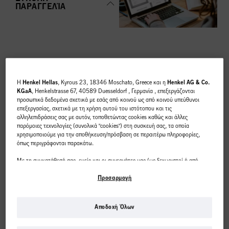
ΠΑΡΑΓΓΕΛΊΑ
ΚΟΡΥΦΑΊΕΣ
H
Henkel Hellas
, Kyrous 23, 18346 Moschato, Greece και η
Henkel AG & Co.
ΚΑΤΗΓΟΡΊΕΣ
KGaA
, Henkelstrasse 67, 40589 Duesseldorf , Γερμανία , επεξεργάζονται
προσωπικά δεδομένα σχετικά με εσάς από κοινού ως από κοινού υπεύθυνοι
ΕΠΙΣΚΌΠΗΣΗ
επεξεργασίας, σχετικά με τη χρήση αυτού του ιστότοπου και τις
αλληλεπιδράσεις σας με αυτόν, τοποθετώντας cookies καθώς και άλλες
παρόμοιες τεχνολογίες (συνολικά "cookies") στη συσκευή σας, τα οποία
χρησιμοποιούμε για την αποθήκευση/πρόσβαση σε περαιτέρω πληροφορίες,
όπως περιγράφονται παρακάτω.
Με τη συγκατάθεσή σας, εμείς και οι συνεργάτες μας (ως ξεχωριστοί ή από
ΧΡΩΜΑ
κοινού διαχειριστές επεξεργασίας, όπως ορίζεται στη δήλωση προστασίας
δεδομένων που παραπέμπει στο υποσέλιδο, ενότητα "Cookies, Pixel,
Προσαρμογή
Fingerprints και παρόμοιες τεχνολογίες") θα χρησιμοποιούμε cookies και θα
επεξεργαζόμαστε δεδομένα που σας αφορούν
για τη μέτρηση και τη
βελτιστοποίηση της απόδοσης αυτού του ιστότοπου, για να σας παρέχουμε
Αποδοχή Όλων
λειτουργίες που βελτιώνουν τη χρήση αυτού του ιστότοπου ή/και για
Αυτό το διαδικτυακό
εξατομικευμένο μάρκετινγκ
. Θα αναλύσουμε τη χρήση αυτού του ιστότοπου
ΠΕΡΙΠΟΙΗΣΗ