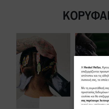
ΚΟΡΥΦΑΊ
H
Henkel Hellas
, Kyro
επεξεργάζονται προσωπι
ιστότοπου και τις αλληλ
συσκευή σας, τα οποία
Με τη συγκατάθεσή σας,
προστασίας δεδομένων π
cookies και θα επεξερ
σας παρέχουμε λειτουργ
αυτού του ιστότοπου από