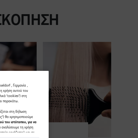
ΙΣΚΌΠΗΣΗ
eldorf , Γερμανία ,
τη χρήση αυτού του
ικά "cookies") στη
αι παρακάτω.
ρίζεται στη δήλωση
ες") θα χρησιμοποιούμε
ού του ιστότοπου, για να
α αναλύσουμε τη χρήση
οποία εργάζεστε) και σε