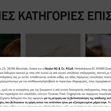
ΕΣ ΚΑΤΗΓΟΡΊΕΣ ΕΠ
us 23, 18346 Moschato, Greece και η
Henkel AG & Co. KGaA
, Henkelstrasse 67, 40589 Duess
κά δεδομένα σχετικά με εσάς από κοινού ως από κοινού υπεύθυνοι επεξεργασίας, σχετικά με 
επιδράσεις σας με αυτόν, τοποθετώντας cookies καθώς και άλλες παρόμοιες τεχνολογίες (συνολ
 χρησιμοποιούμε για την αποθήκευση/πρόσβαση σε περαιτέρω πληροφορίες, όπως περιγράφοντ
 εμείς και οι συνεργάτες μας (ως ξεχωριστοί ή από κοινού διαχειριστές επεξεργασίας, όπως ο
ου παραπέμπει στο υποσέλιδο, ενότητα "Cookies, Pixel, Fingerprints και παρόμοιες τεχνολογί
γαζόμαστε δεδομένα που σας αφορούν
για τη μέτρηση και τη βελτιστοποίηση της απόδοσης αυτ
ίες που βελτιώνουν τη χρήση αυτού του ιστότοπου ή/και για εξατομικευμένο μάρκετινγκ
. Θ
 εσάς καθώς και τις εμπορικές σας αλληλεπιδράσεις μαζί μας (αντίστοιχα της εταιρείας στην 