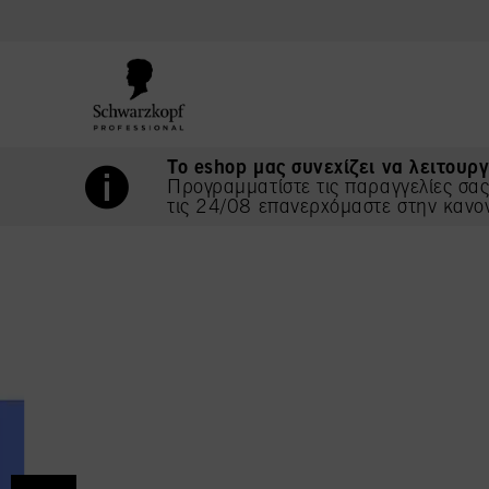
text.skipToContent
text.skipToNavigation
Το eshop μας συνεχίζει να λειτουργ
Προγραμματίστε τις παραγγελίες σα
τις 24/08 επανερχόμαστε στην κανο