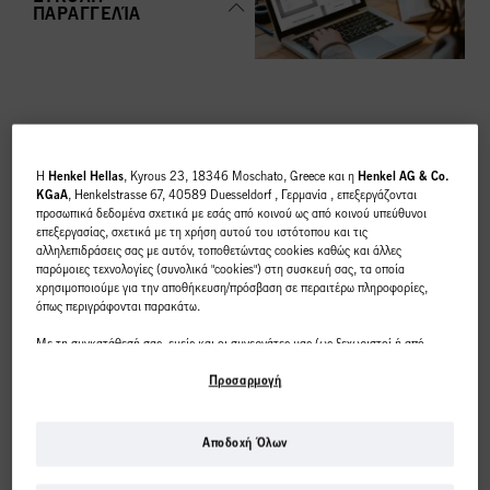
ΠΑΡΑΓΓΕΛΊΑ
ΚΟΡΥΦΑΊΕΣ
H
Henkel Hellas
, Kyrous 23, 18346 Moschato, Greece και η
Henkel AG & Co.
ΚΑΤΗΓΟΡΊΕΣ
KGaA
, Henkelstrasse 67, 40589 Duesseldorf , Γερμανία , επεξεργάζονται
προσωπικά δεδομένα σχετικά με εσάς από κοινού ως από κοινού υπεύθυνοι
ΕΠΙΣΚΌΠΗΣΗ
επεξεργασίας, σχετικά με τη χρήση αυτού του ιστότοπου και τις
αλληλεπιδράσεις σας με αυτόν, τοποθετώντας cookies καθώς και άλλες
παρόμοιες τεχνολογίες (συνολικά "cookies") στη συσκευή σας, τα οποία
χρησιμοποιούμε για την αποθήκευση/πρόσβαση σε περαιτέρω πληροφορίες,
όπως περιγράφονται παρακάτω.
Με τη συγκατάθεσή σας, εμείς και οι συνεργάτες μας (ως ξεχωριστοί ή από
ΧΡΩΜΑ
κοινού διαχειριστές επεξεργασίας, όπως ορίζεται στη δήλωση προστασίας
δεδομένων που παραπέμπει στο υποσέλιδο, ενότητα "Cookies, Pixel,
Προσαρμογή
Fingerprints και παρόμοιες τεχνολογίες") θα χρησιμοποιούμε cookies και θα
επεξεργαζόμαστε δεδομένα που σας αφορούν
για τη μέτρηση και τη
βελτιστοποίηση της απόδοσης αυτού του ιστότοπου, για να σας παρέχουμε
Αποδοχή Όλων
λειτουργίες που βελτιώνουν τη χρήση αυτού του ιστότοπου ή/και για
Αυτό το διαδικτυακό
εξατομικευμένο μάρκετινγκ
. Θα αναλύσουμε τη χρήση αυτού του ιστότοπου
ΠΕΡΙΠΟΙΗΣΗ