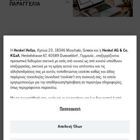
ΠΑΡΑΓΓΕΛΊΑ
ΚΟΡΥΦΑΊΕΣ
H
Henkel Hellas
, Kyrous 23, 18346 Moschato, Greece και η
Henkel AG & Co.
ΚΑΤΗΓΟΡΊΕΣ
KGaA
, Henkelstrasse 67, 40589 Duesseldorf , Γερμανία , επεξεργάζονται
προσωπικά δεδομένα σχετικά με εσάς από κοινού ως από κοινού υπεύθυνοι
ΕΠΙΣΚΌΠΗΣΗ
επεξεργασίας, σχετικά με τη χρήση αυτού του ιστότοπου και τις
αλληλεπιδράσεις σας με αυτόν, τοποθετώντας cookies καθώς και άλλες
παρόμοιες τεχνολογίες (συνολικά "cookies") στη συσκευή σας, τα οποία
χρησιμοποιούμε για την αποθήκευση/πρόσβαση σε περαιτέρω πληροφορίες,
όπως περιγράφονται παρακάτω.
Με τη συγκατάθεσή σας, εμείς και οι συνεργάτες μας (ως ξεχωριστοί ή από
ΧΡΩΜΑ
κοινού διαχειριστές επεξεργασίας, όπως ορίζεται στη δήλωση προστασίας
δεδομένων που παραπέμπει στο υποσέλιδο, ενότητα "Cookies, Pixel,
Προσαρμογή
Fingerprints και παρόμοιες τεχνολογίες") θα χρησιμοποιούμε cookies και θα
επεξεργαζόμαστε δεδομένα που σας αφορούν
για τη μέτρηση και τη
βελτιστοποίηση της απόδοσης αυτού του ιστότοπου, για να σας παρέχουμε
Αποδοχή Όλων
λειτουργίες που βελτιώνουν τη χρήση αυτού του ιστότοπου ή/και για
Αυτό το διαδικτυακό
εξατομικευμένο μάρκετινγκ
. Θα αναλύσουμε τη χρήση αυτού του ιστότοπου
ΠΕΡΙΠΟΙΗΣΗ