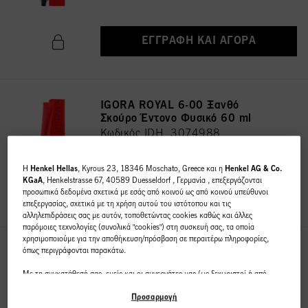
ΕΓΓΡΑΦΉ ΚΑΙ ΑΓΟΡΆ
IGORA ROYAL 6-00 Ξανθό
Σκούρο Έντονο Φυσικό 60 ml
Κωδικός IDH 3074988
H
Henkel Hellas
, Kyrous 23, 18346 Moschato, Greece και η
Henkel AG & Co.
KGaA
, Henkelstrasse 67, 40589 Duesseldorf , Γερμανία , επεξεργάζονται
ΕΓΓΡΑΦΉ ΚΑΙ ΑΓΟΡΆ
προσωπικά δεδομένα σχετικά με εσάς από κοινού ως από κοινού υπεύθυνοι
επεξεργασίας, σχετικά με τη χρήση αυτού του ιστότοπου και τις
αλληλεπιδράσεις σας με αυτόν, τοποθετώντας cookies καθώς και άλλες
παρόμοιες τεχνολογίες (συνολικά "cookies") στη συσκευή σας, τα οποία
χρησιμοποιούμε για την αποθήκευση/πρόσβαση σε περαιτέρω πληροφορίες,
όπως περιγράφονται παρακάτω.
IGORA ROYAL 7-00 Ξανθό
Μεσαίο Έντονο Φυσικό 60 ml
Με τη συγκατάθεσή σας, εμείς και οι συνεργάτες μας (ως ξεχωριστοί ή από
Κωδικός IDH 3075030
κοινού διαχειριστές επεξεργασίας, όπως ορίζεται στη δήλωση προστασίας
δεδομένων που παραπέμπει στο υποσέλιδο, ενότητα "Cookies, Pixel,
Προσαρμογή