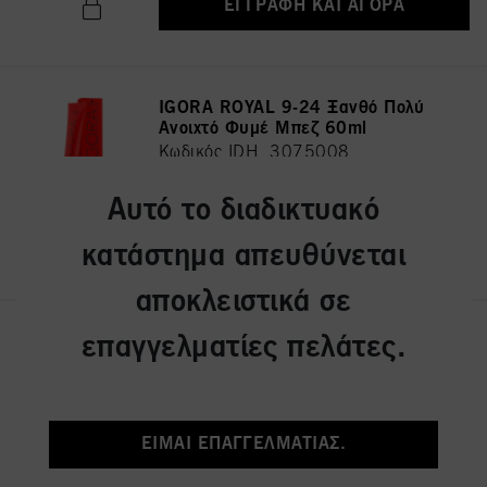
ΕΓΓΡΑΦΉ ΚΑΙ ΑΓΟΡΆ
IGORA ROYAL 9-24 Ξανθό Πολύ
Ανοιχτό Φυμέ Μπεζ 60ml
Κωδικός IDH 3075008
Αυτό το διαδικτυακό
ΕΓΓΡΑΦΉ ΚΑΙ ΑΓΟΡΆ
κατάστημα απευθύνεται
αποκλειστικά σε
IGORA ROYAL 7-42 Ξανθό
επαγγελματίες πελάτες.
Μεσαίο Μπεζ Φυμέ 60ml
Κωδικός IDH 3075036
ΕΊΜΑΙ ΕΠΑΓΓΕΛΜΑΤΊΑΣ.
ΕΓΓΡΑΦΉ ΚΑΙ ΑΓΟΡΆ