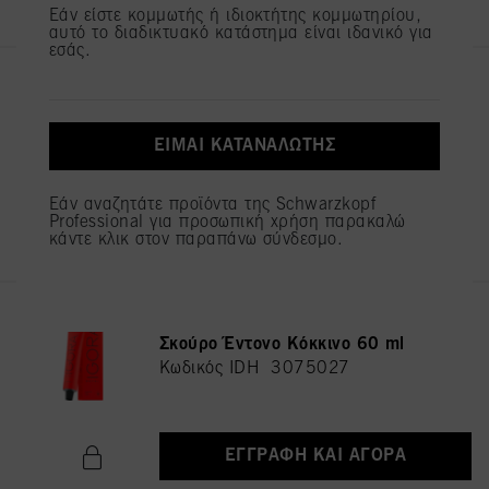
Εάν είστε κομμωτής ή ιδιοκτήτης κομμωτηρίου,
αυτό το διαδικτυακό κατάστημα είναι ιδανικό για
εσάς.
IGORA ROYAL 8-0 Ξανθό
Ανοιχτό Φυσικό 60 ml
Κωδικός IDH 3075053
ΕΊΜΑΙ ΚΑΤΑΝΑΛΩΤΉΣ
Εάν αναζητάτε προϊόντα της Schwarzkopf
ΕΓΓΡΑΦΉ ΚΑΙ ΑΓΟΡΆ
Professional για προσωπική χρήση παρακαλώ
κάντε κλικ στον παραπάνω σύνδεσμο.
IGORA ROYAL 6-88 Ξανθό
Σκούρο Έντονο Κόκκινο 60 ml
Κωδικός IDH 3075027
ΕΓΓΡΑΦΉ ΚΑΙ ΑΓΟΡΆ