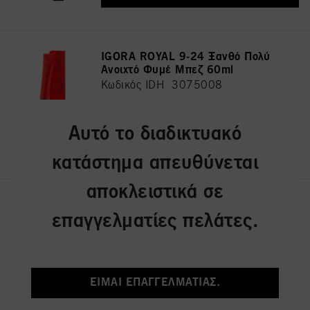
IGORA ROYAL 9-24 Ξανθό Πολύ
Ανοιχτό Φυμέ Μπεζ 60ml
Κωδικός IDH 3075008
Αυτό το διαδικτυακό
ΕΓΓΡΑΦΉ ΚΑΙ ΑΓΟΡΆ
κατάστημα απευθύνεται
αποκλειστικά σε
IGORA ROYAL 7-42 Ξανθό
επαγγελματίες πελάτες.
Μεσαίο Μπεζ Φυμέ 60ml
Κωδικός IDH 3075036
ΕΊΜΑΙ ΕΠΑΓΓΕΛΜΑΤΊΑΣ.
ΕΓΓΡΑΦΉ ΚΑΙ ΑΓΟΡΆ