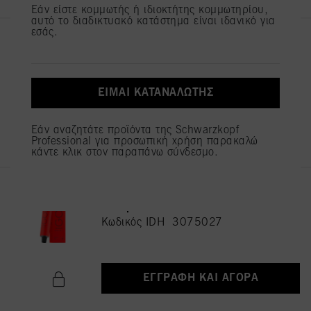
Εάν είστε κομμωτής ή ιδιοκτήτης κομμωτηρίου,
αυτό το διαδικτυακό κατάστημα είναι ιδανικό για
εσάς.
IGORA ROYAL 8-0 Ξανθό
Ανοιχτό Φυσικό 60 ml
Κωδικός IDH 3075053
ΕΊΜΑΙ ΚΑΤΑΝΑΛΩΤΉΣ
ΕΓΓΡΑΦΉ ΚΑΙ ΑΓΟΡΆ
Εάν αναζητάτε προϊόντα της Schwarzkopf
Professional για προσωπική χρήση παρακαλώ
κάντε κλικ στον παραπάνω σύνδεσμο.
IGORA ROYAL 6-88 Ξανθό
Σκούρο Έντονο Κόκκινο 60 ml
Κωδικός IDH 3075027
ΕΓΓΡΑΦΉ ΚΑΙ ΑΓΟΡΆ