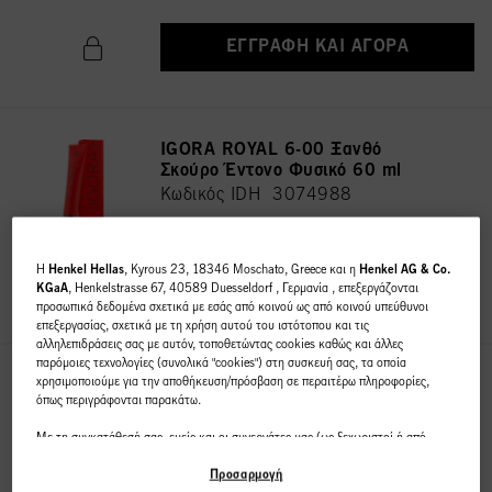
ΕΓΓΡΑΦΉ ΚΑΙ ΑΓΟΡΆ
IGORA ROYAL 6-00 Ξανθό
Σκούρο Έντονο Φυσικό 60 ml
Κωδικός IDH 3074988
H
Henkel Hellas
, Kyrous 23, 18346 Moschato, Greece και η
Henkel AG & Co.
ΕΓΓΡΑΦΉ ΚΑΙ ΑΓΟΡΆ
KGaA
, Henkelstrasse 67, 40589 Duesseldorf , Γερμανία , επεξεργάζονται
προσωπικά δεδομένα σχετικά με εσάς από κοινού ως από κοινού υπεύθυνοι
επεξεργασίας, σχετικά με τη χρήση αυτού του ιστότοπου και τις
αλληλεπιδράσεις σας με αυτόν, τοποθετώντας cookies καθώς και άλλες
παρόμοιες τεχνολογίες (συνολικά "cookies") στη συσκευή σας, τα οποία
χρησιμοποιούμε για την αποθήκευση/πρόσβαση σε περαιτέρω πληροφορίες,
IGORA ROYAL 7-00 Ξανθό
όπως περιγράφονται παρακάτω.
Μεσαίο Έντονο Φυσικό 60 ml
Κωδικός IDH 3075030
Με τη συγκατάθεσή σας, εμείς και οι συνεργάτες μας (ως ξεχωριστοί ή από
κοινού διαχειριστές επεξεργασίας, όπως ορίζεται στη δήλωση προστασίας
δεδομένων που παραπέμπει στο υποσέλιδο, ενότητα "Cookies, Pixel,
Προσαρμογή