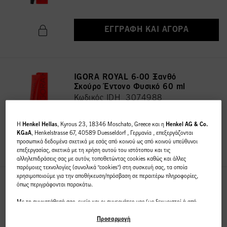
ΕΓΓΡΑΦΉ ΚΑΙ ΑΓΟΡΆ
IGORA ROYAL 6-00 Ξανθό
Σκούρο Έντονο Φυσικό 60 ml
Κωδικός IDH 3074988
H
Henkel Hellas
, Kyrous 23, 18346 Moschato, Greece και η
Henkel AG & Co.
KGaA
, Henkelstrasse 67, 40589 Duesseldorf , Γερμανία , επεξεργάζονται
ΕΓΓΡΑΦΉ ΚΑΙ ΑΓΟΡΆ
προσωπικά δεδομένα σχετικά με εσάς από κοινού ως από κοινού υπεύθυνοι
επεξεργασίας, σχετικά με τη χρήση αυτού του ιστότοπου και τις
αλληλεπιδράσεις σας με αυτόν, τοποθετώντας cookies καθώς και άλλες
παρόμοιες τεχνολογίες (συνολικά "cookies") στη συσκευή σας, τα οποία
χρησιμοποιούμε για την αποθήκευση/πρόσβαση σε περαιτέρω πληροφορίες,
όπως περιγράφονται παρακάτω.
IGORA ROYAL 7-00 Ξανθό
Μεσαίο Έντονο Φυσικό 60 ml
Με τη συγκατάθεσή σας, εμείς και οι συνεργάτες μας (ως ξεχωριστοί ή από
Κωδικός IDH 3075030
κοινού διαχειριστές επεξεργασίας, όπως ορίζεται στη δήλωση προστασίας
δεδομένων που παραπέμπει στο υποσέλιδο, ενότητα "Cookies, Pixel,
Προσαρμογή