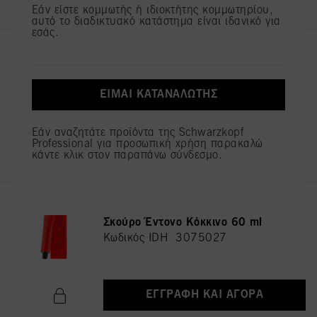
Εάν είστε κομμωτής ή ιδιοκτήτης κομμωτηρίου,
αυτό το διαδικτυακό κατάστημα είναι ιδανικό για
εσάς.
IGORA ROYAL 8-0 Ξανθό
Ανοιχτό Φυσικό 60 ml
Κωδικός IDH 3075053
ΕΊΜΑΙ ΚΑΤΑΝΑΛΩΤΉΣ
Εάν αναζητάτε προϊόντα της Schwarzkopf
ΕΓΓΡΑΦΉ ΚΑΙ ΑΓΟΡΆ
Professional για προσωπική χρήση παρακαλώ
κάντε κλικ στον παραπάνω σύνδεσμο.
IGORA ROYAL 6-88 Ξανθό
Σκούρο Έντονο Κόκκινο 60 ml
Κωδικός IDH 3075027
ΕΓΓΡΑΦΉ ΚΑΙ ΑΓΟΡΆ