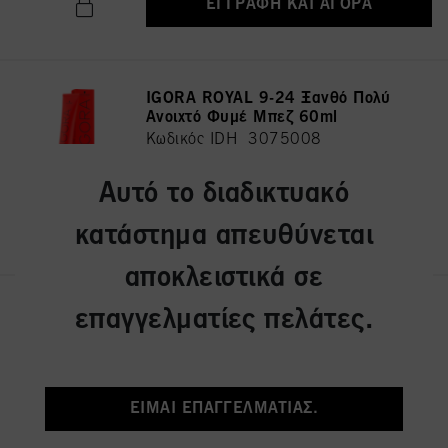
ΕΓΓΡΑΦΉ ΚΑΙ ΑΓΟΡΆ
IGORA ROYAL 9-24 Ξανθό Πολύ
Ανοιχτό Φυμέ Μπεζ 60ml
Κωδικός IDH 3075008
Αυτό το διαδικτυακό
ΕΓΓΡΑΦΉ ΚΑΙ ΑΓΟΡΆ
κατάστημα απευθύνεται
αποκλειστικά σε
IGORA ROYAL 7-42 Ξανθό
επαγγελματίες πελάτες.
Μεσαίο Μπεζ Φυμέ 60ml
Κωδικός IDH 3075036
ΕΊΜΑΙ ΕΠΑΓΓΕΛΜΑΤΊΑΣ.
ΕΓΓΡΑΦΉ ΚΑΙ ΑΓΟΡΆ