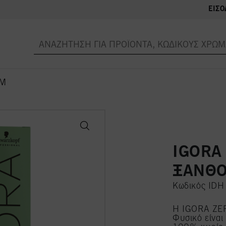
ΕΊΣΟ
MM
IGORA
ΞΑΝΘΟ
Κωδικός ID
Η IGORA ZE
Φυσικό είναι