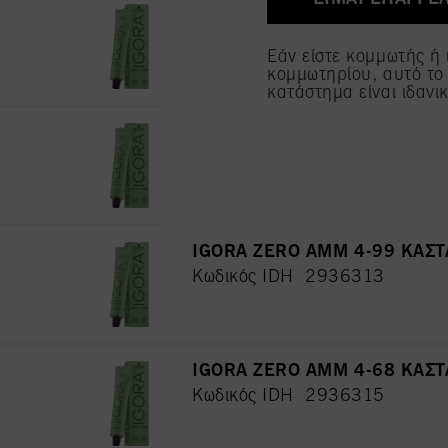
cookies και να τα επιτ
IGORA ZERO AMM 5-67 ΚΑΣ
όλων", συμφωνείτε με τ
Κωδικός IDH 2936307
αναφέρονται παραπάνω. 
Εάν είστε κομμωτής ή 
παροχή της παρούσας ι
κομμωτηρίου, αυτό το
κατάστημα είναι ιδανικ
IGORA ZERO AMM 5-0 ΚΑΣΤΑ
Κωδικός IDH 2936308
IGORA ZERO AMM 4-99 ΚΑΣ
Κωδικός IDH 2936313
IGORA ZERO AMM 4-68 ΚΑΣ
Κωδικός IDH 2936315