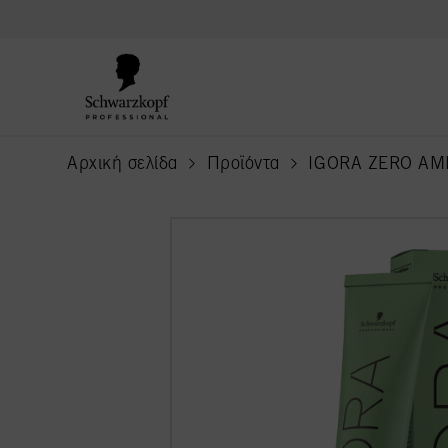
text.skipToContent
text.skipToNavigation
Αρχική σελίδα
Προϊόντα
IGORA ZERO A
current page