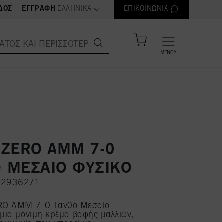
text.language
|
ΔΟΣ
ΕΓΓΡΑΦΉ
ΕΛΛΗΝΙΚΆ
ΕΠΙΚΟΙΝΩΝΊΑ
ΜΕΝΟΎ
 ZERO AMM 7-0
 ΜΕΣΑΙΟ ΦΥΣΙΚΟ
H 2936271
RO AMM 7-0 Ξανθό Μεσαίο
 μια μόνιμη κρέμα βαφής μαλλιών,