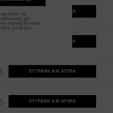
κ στην επιλογή "Αποδοχή
 τους σκοπούς που
ΕΓΓΡΑΦΉ ΚΑΙ ΑΓΟΡΆ
νικά απαραίτητα για την
 προϊόντα της
ofessional για
ήση παρακαλώ κάντε
απάνω σύνδεσμο.
ΕΓΓΡΑΦΉ ΚΑΙ ΑΓΟΡΆ
ΕΓΓΡΑΦΉ ΚΑΙ ΑΓΟΡΆ
ΕΓΓΡΑΦΉ ΚΑΙ ΑΓΟΡΆ