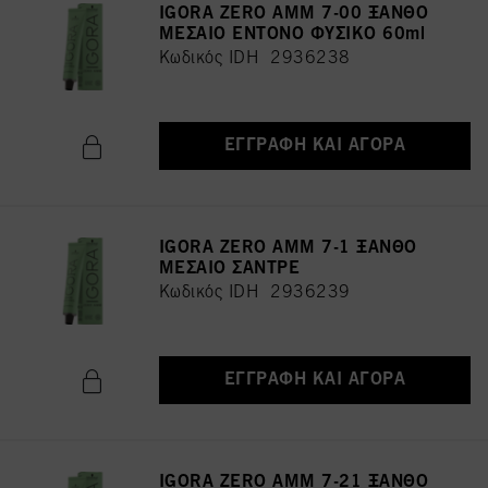
"Προσαρμογή" παρακάτω".
IGORA ZERO AMM 7-00 ΞΑΝΘΟ
ΜΕΣΑΙΟ ΕΝΤΟΝΟ ΦΥΣΙΚΟ 60ml
Εάν κάνετε κλικ στο "Προσαρμογή" μπορείτε να βρείτε περισσότερες
Κωδικός IDH 2936238
πληροφορίες σχετικά με την επεξεργασία των δεδομένων σας / τη χρήση των
cookies και να τα επιτρέψετε για έναν ή περισσότερους από τους σκοπούς που
αναφέρονται παραπάνω. Κάνοντας κλικ στην επιλογή "Αποδοχή όλων",
συμφωνείτε με τη χρήση των cookies καθώς και με την επεξεργασία των
προσωπικών σας δεδομένων για όλους τους σκοπούς που αναφέρονται
ΕΓΓΡΑΦΉ ΚΑΙ ΑΓΟΡΆ
παραπάνω. Εάν κάνετε κλικ στην επιλογή "Απόρριψη", θα χρησιμοποιηθούν μόνο
τα cookies που είναι τεχνικά απαραίτητα για την παροχή της παρούσας
ιστοσελίδας.
Πληροφορίες για τα cookies
IGORA ZERO AMM 7-1 ΞΑΝΘΟ
ΜΕΣΑΙΟ ΣΑΝΤΡΕ
Κωδικός IDH 2936239
ΕΓΓΡΑΦΉ ΚΑΙ ΑΓΟΡΆ
IGORA ZERO AMM 7-21 ΞΑΝΘΟ