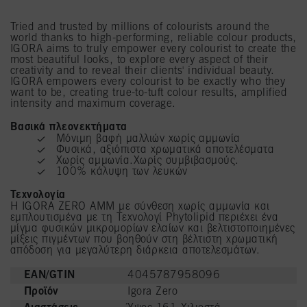
Tried and trusted by millions of colourists around the
world thanks to high-performing, reliable colour products,
IGORA aims to truly empower every colourist to create the
most beautiful looks, to explore every aspect of their
creativity and to reveal their clients' individual beauty.
IGORA empowers every colourist to be exactly who they
want to be, creating true-to-tuft colour results, amplified
intensity and maximum coverage.
Βασικά πλεονεκτήματα
Μόνιμη βαφή μαλλιών χωρίς αμμωνία
Φυσικά, αξιόπιστα χρωματικά αποτελέσματα
Χωρίς αμμωνία.Χωρίς συμβιβασμούς.
100% κάλυψη των λευκών
Τεχνολογία
H IGORA ZERO AMM με σύνθεση χωρίς αμμωνία και
εμπλουτισμένα με τη Τεχνολογί Phytolipid περιέχει ένα
μίγμα φυσικών μικρομορίων ελαίων και βελτιστοποιημένες
μίξεις πιγμέντων που βοηθούν στη βέλτιστη χρωματική
απόδοση για μεγαλύτερη διάρκεια αποτελεσμάτων.
EAN/GTIN
4045787958096
Προϊόν
Igora Zero