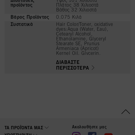
Διαστάσεις
Ύψος 161 Χιλιοστά
προϊόντος
Πλάτος 38 Χιλιοστά
Βάθος 32 Χιλιοστά
Βάρος Προϊόντος
0.075 Κιλά
Συστατικά
Hair Color/Toner, oxidative
dyes:Aqua (Water, Eau),
Cetearyl Alcohol,
Ethanolamine, Glyceryl
Stearate SE, Prunus
Armeniaca (Apricot)
Kernel Oil, Glycerin,
Octyldodecanol, Toluene-
ΔΙΑΒΆΣΤΕ
2,5-Diamine Sulfate,
Sodium Cetearyl Sulfate,
ΠΕΡΙΣΣΌΤΕΡΑ
Vitis Vinifera (Grape)
Seed Oil, Cocamidopropyl
Betaine, Resorcinol,
Chondrus Crispus Powder
(Carrageenan), Sodium
Sulfite, Sodium Chloride,
m-Aminophenol, 2-
Methylresorcinol, 2-
Amino-3-Hydroxypyridine,
Caramel, Sodium Sulfate
Ακολουθήστε μας
ΤΑ ΠΡΟΪΌΝΤΑ ΜΑΣ