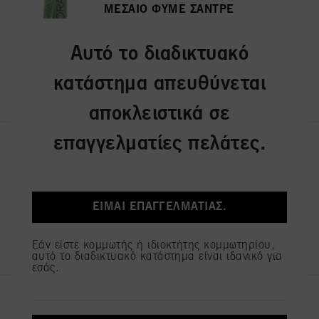
ΜΕΣΑΙΟ ΦΥΜΕ ΣΑΝΤΡΕ
Κωδικός IDH 2936240
Αυτό το διαδικτυακό
κατάστημα απευθύνεται
ΕΓΓΡΑΦΉ ΚΑΙ ΑΓΟΡΆ
αποκλειστικά σε
επαγγελματίες πελάτες.
IGORA ZERO AMM 7-50 ΞΑΝΘΟ
ΜΕΣΑΙΟ ΧΡΥΣΟ ΦΥΣΙΚΟ
Κωδικός IDH 2936243
ΕΊΜΑΙ ΕΠΑΓΓΕΛΜΑΤΊΑΣ.
ΕΓΓΡΑΦΉ ΚΑΙ ΑΓΟΡΆ
Εάν είστε κομμωτής ή ιδιοκτήτης κομμωτηρίου,
αυτό το διαδικτυακό κατάστημα είναι ιδανικό για
εσάς.
IGORA ZERO AMM 7-60 ΞΑΝΘΟ
ΜΕΣΑΙΟ ΜΑΡΟΝ ΦΥΣΙΚΟ