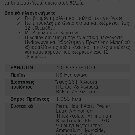
να δημιουργήσετε όποιο στυλ θέλετε.
Βασικά πλεονεκτήματα
Για βαμμένα μαλλιά και μαλλιά με ανταύγειες
Για μπούκλες με τέλειο σχήμα και διάρκεια, έως
12 εβδομάδες
Με Υδρολυμένη Κερατίνη.
Η λοσιόν συνδυάζει την ενυδατική Τεχνολογία
Hydrowave και Υδρολυμένη Πρωτεΐνης Μεταξιού
εξασφαλίζοντας πολυτελείς και απαλές μπούκλες
και κυματισμούς που διαρκούν έως 12
εβδομάδες.
EAN/GTIN
4045787131109
Προϊόν
NS Hydrowave
Διαστάσεις
Ύψος 261 Χιλιοστά
προϊόντος
Πλάτος 78 Χιλιοστά
Βάθος 76 Χιλιοστά
Βάρος Προϊόντος
1.083 Κιλά
Συστατικά
Perm, liquid:Aqua (Water,
Eau), Ammonium
Thioglycolate, Ammonium
Bicarbonate, PPG-1-PEG-
9 Lauryl Glycol Ether,
Ammonium Hydroxide,