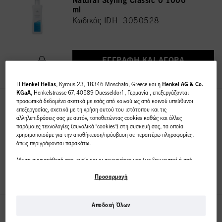
Natural Styling Classic 0 1000
ml
Κωδικός IDH 3050528
ΕΓΓΡΑΦΉ ΚΑΙ ΑΓΟΡΆ
H
Henkel Hellas
, Kyrous 23, 18346 Moschato, Greece και η
Henkel AG & Co.
KGaA
, Henkelstrasse 67, 40589 Duesseldorf , Γερμανία , επεξεργάζονται
προσωπικά δεδομένα σχετικά με εσάς από κοινού ως από κοινού υπεύθυνοι
Natural Styling Classic 1 1000
επεξεργασίας, σχετικά με τη χρήση αυτού του ιστότοπου και τις
ml
αλληλεπιδράσεις σας με αυτόν, τοποθετώντας cookies καθώς και άλλες
Κωδικός IDH 3050530
παρόμοιες τεχνολογίες (συνολικά "cookies") στη συσκευή σας, τα οποία
χρησιμοποιούμε για την αποθήκευση/πρόσβαση σε περαιτέρω πληροφορίες,
όπως περιγράφονται παρακάτω.
Με τη συγκατάθεσή σας, εμείς και οι συνεργάτες μας (ως ξεχωριστοί ή από
ΕΓΓΡΑΦΉ ΚΑΙ ΑΓΟΡΆ
κοινού διαχειριστές επεξεργασίας, όπως ορίζεται στη δήλωση προστασίας
δεδομένων που παραπέμπει στο υποσέλιδο, ενότητα "Cookies, Pixel,
Προσαρμογή
Fingerprints και παρόμοιες τεχνολογίες") θα χρησιμοποιούμε cookies και θα
επεξεργαζόμαστε δεδομένα που σας αφορούν
για τη μέτρηση και τη
βελτιστοποίηση της απόδοσης αυτού του ιστότοπου, για να σας παρέχουμε
Αποδοχή Όλων
λειτουργίες που βελτιώνουν τη χρήση αυτού του ιστότοπου ή/και για
Αυτό το διαδικτυακό
Natural Styling Classic 2 1000
εξατομικευμένο μάρκετινγκ
. Θα αναλύσουμε τη χρήση αυτού του ιστότοπου