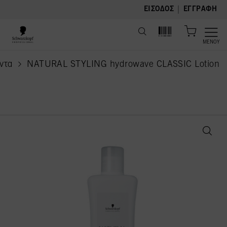
text.skipToContent
text.skipToNavigation
|
ΕΊΣΟΔΟΣ
ΕΓΓΡΑΦΉ
ΜΕΝΟΎ
ντα
NATURAL STYLING hydrowave CLASSIC Lotion
current page