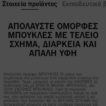
current tab:
Στοιχεία προϊόντος
Εκπαιδευτικά β
ΑΠΟΛΑΎΣΤΕ ΌΜΟΡΦΕΣ
ΜΠΟΎΚΛΕΣ ΜΕ ΤΈΛΕΙΟ
ΣΧΉΜΑ, ΔΙΆΡΚΕΙΑ ΚΑΙ
ΑΠΑΛΉ ΥΦΉ
Απολαύστε όμορφες ΜΠΟΥΚΛΕΣ Οι μέρες των
συμβατικών και μονότονων look περμανάντ ανήκουν στο
παρελθόν. Τώρα, μπορείτε να κάνετε πιο ΟΜΟΡΦΕΣ τις
πελάτισσές σας με ΣΠΑΣΤΑ ΜΑΛΛΙΑ, ΜΠΟΥΚΛΕΣ, και
ΠΟΛΥ ΕΝΤΟΝΕΣ ΜΠΟΥΚΛΕΣ. Γιατί τα σύγχρονα
ΠΡΟΪΟΝΤΑ για περμανάντ υποστηρίζουν άψογα τα look
σας, είτε πρόκειται για απαλά κυματιστά μαλλιά ή για
μπούκλες που διαρκούν. Με το NATURAL STYLING της
Schwarzkopf μπορείτε να έχετε πληθώρα προϊόντων για