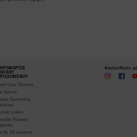
ΗΡΟΦΟΡΊΕΣ
Ακολουθήστε μ
ΜΙΚΟΎ
ΡΙΕΧΟΜΈΝΟΥ
νικοί Όροι Πώλησης
οι Χρήσης
λωση Προστασίας
δομένων
ιτική cookies
ραγίδα Πάροχος
ηρεσίας
e for US residents