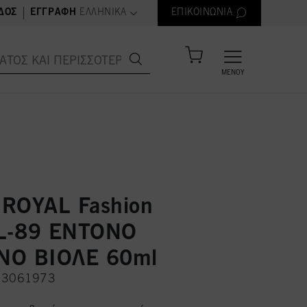
text.language
|
ΔΟΣ
ΕΓΓΡΑΦΉ
ΕΛΛΗΝΙΚΆ
ΕΠΙΚΟΙΝΩΝΊΑ
ΜΕΝΟΎ
ROYAL Fashion
 L-89 ΕΝΤΟΝΟ
ΝΟ ΒΙΟΛΕ 60ml
H 3061973