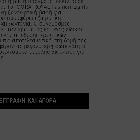
και η βαφή πραγματοποιούνται σε
μα. Το IGORA ROYAL Fashion Lights
τονη ξανοιχρτική βαφή για
ου προσφέρει εξαιρετική
και ζωντάνια. Ο συνδυασμός
σχυτών χρώματος και ενός ειδικού
ψηλής απόδοσης χρωστικών
 πιο αποτελεσματικά στη δομή της
σφέροντας μεγαλύτερη φωτεινότητα
οτελέσματα μεγάλης διάρκειας για
ψη.
ΕΓΓΡΑΦΉ ΚΑΙ ΑΓΟΡΆ