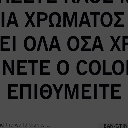
ΊΑ ΧΡΏΜΑΤΟΣ 
Ι ΌΛΑ ΌΣΑ Χ
ΓΊΝΕΤΕ Ο COLO
ΕΠΙΘΥΜΕΊΤΕ
und the world thanks to
EAN/GTIN