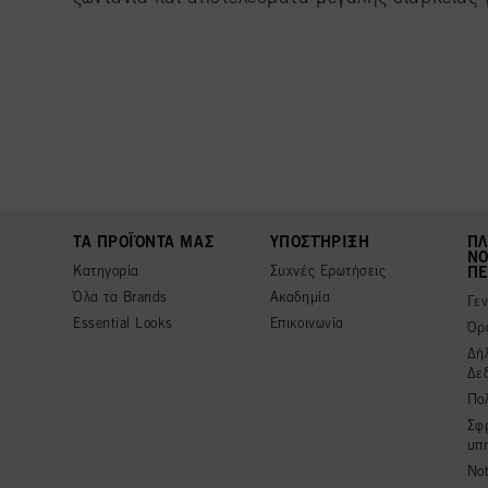
ΤΑ ΠΡΟΪΌΝΤΑ ΜΑΣ
ΥΠΟΣΤΉΡΙΞΗ
ΠΛ
ΝΟ
Κατηγορία
Συχνές Ερωτήσεις
ΠΕ
Όλα τα Brands
Ακαδημία
Γε
Essential Looks
Επικοινωνία
Όρ
Δή
Δε
Πολ
Σφ
υπ
Not