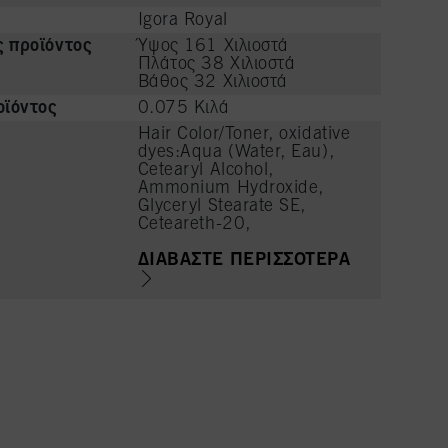
Igora Royal
ς προϊόντος
Ύψος 161 Χιλιοστά
Πλάτος 38 Χιλιοστά
Βάθος 32 Χιλιοστά
ϊόντος
0.075 Κιλά
Hair Color/Toner, oxidative
dyes:Aqua (Water, Eau),
Cetearyl Alcohol,
Ammonium Hydroxide,
Glyceryl Stearate SE,
Ceteareth-20,
Octyldodecanol, Sodium
Laureth Sulfate, Succinic
ΔΙΑΒΆΣΤΕ ΠΕΡΙΣΣΌΤΕΡΑ
Acid, Sodium Cetearyl
Sulfate, Potassium
Hydroxide, Basic Red 51,
Oleic Acid, Glycerin,
Parfum (Fragrance),
Glycine, Arginine, Lysine
HCl, Carbomer,
Polyquaternium-39,
Etidronic Acid, Tetramethyl
Acetyloctahydronaphthalen