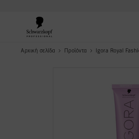
text.skipToContent
text.skipToNavigation
Αρχική σελίδα
Προϊόντα
Igora Royal Fashi
current page