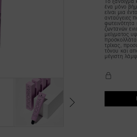
Το ξάνοιγμα 
ένα μόνο βή
είναι μια έν
ανταύγειες π
φωτεινότητα 
ζωντανών ενι
μείγματος υ
προσκολλάται
τρίχας, προ
τόνου και απ
μέγιστη λάμ