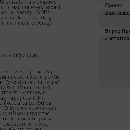
ORA aims to truly empower
Προϊόν
ks, to explore every aspect
ndividual beauty. IGORA
Διαστάσει
y want to be, creating
y and maximum coverage.
Βάρος Προ
Συστατικά
τυπωσιακή λάμψη.
εριέχουν ενσωματωμένη
οία προστατεύει τα μαλλιά
ας ξανοίγματος. Τα ενεργά
ούν ένα προστατευτικό
υτήν τη “λειτουργία
χας παραμένει άθικτη
οτέλεσμα τα μαλλιά να
ς. Ο έντονος συνδυασμός
νός ειδικού μείγματος
ται πιο αποτελεσματικά
η φωτεινότητα τόνου,
για μέγιστη λάμψη.