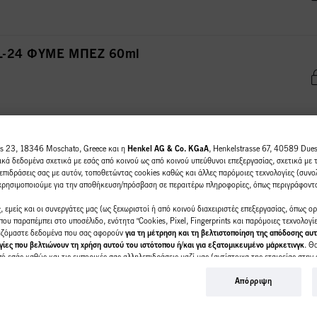
s L-24 ΦΥΜΕ ΜΠΕΖ 60ml
 L-77 ΕΝΤΟΝΟ ΧΑΛΚΙΝΟ 60ml
us 23, 18346 Moschato, Greece και η
Henkel AG & Co. KGaA
, Henkelstrasse 67, 40589 Duess
κά δεδομένα σχετικά με εσάς από κοινού ως από κοινού υπεύθυνοι επεξεργασίας, σχετικά με 
επιδράσεις σας με αυτόν, τοποθετώντας cookies καθώς και άλλες παρόμοιες τεχνολογίες (συνολ
 χρησιμοποιούμε για την αποθήκευση/πρόσβαση σε περαιτέρω πληροφορίες, όπως περιγράφοντ
 εμείς και οι συνεργάτες μας (ως ξεχωριστοί ή από κοινού διαχειριστές επεξεργασίας, όπως ο
 L-00 ΕΝΤΟΝΟ ΦΥΣΙΚΟ 60ml
ου παραπέμπει στο υποσέλιδο, ενότητα "Cookies, Pixel, Fingerprints και παρόμοιες τεχνολογί
γαζόμαστε δεδομένα που σας αφορούν
για τη μέτρηση και τη βελτιστοποίηση της απόδοσης αυτ
ίες που βελτιώνουν τη χρήση αυτού του ιστότοπου ή/και για εξατομικευμένο μάρκετινγκ
. Θ
 εσάς καθώς και τις εμπορικές σας αλληλεπιδράσεις μαζί μας (αντίστοιχα της εταιρείας στην 
λουθούμε τις αγορές των προϊόντων μας σε ιστότοπους τρίτων, θα διατηρούμε τις πληροφορίες
ο διαδικτυακό κατάστημα απευ
τες και θα δημιουργούμε ατομικά προφίλ για εσάς, τα οποία ενδέχεται να εμπλουτιστούν με δ
Απόρριψη
 ιστότοπους. Χρησιμοποιούμε αυτά τα προφίλ για σκοπούς εξατομικευμένου μάρκετινγκ, ιδίως
 να σας ενδιαφέρουν (με βάση, για παράδειγμα, τα αναγνωρισμένα ενδιαφέροντά σας) σε αυτόν
λειστικά σε επαγγελματίες πελ