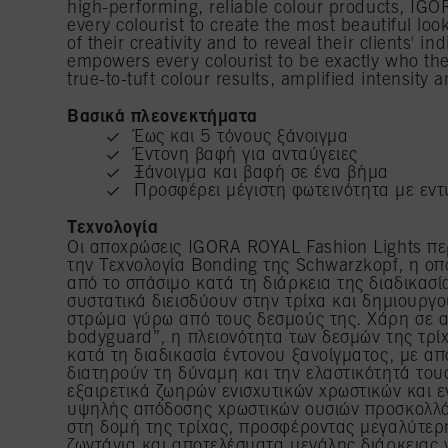
high-performing, reliable colour products, IG
every colourist to create the most beautiful loo
of their creativity and to reveal their clients' i
empowers every colourist to be exactly who the
true-to-tuft colour results, amplified intensit
Βασικά πλεονεκτήματα
Έως και 5 τόνους ξάνοιγμα
Έντονη βαφή για ανταύγειες
Ξάνοιγμα και βαφή σε ένα βήμα
Προσφέρει μέγιστη φωτεινότητα με εν
Τεχνολογία
Οι αποχρώσεις IGORA ROYAL Fashion Lights π
την Τεχνολογία Bonding της Schwarzkopf, η οπ
από το σπάσιμο κατά τη διάρκεια της διαδικασί
συστατικά διεισδύουν στην τρίχα και δημιουργ
στρώμα γύρω από τους δεσμούς της. Χάρη σε α
bodyguard”, η πλειονότητα των δεσμών της τρί
κατά τη διαδικασία έντονου ξανοίγματος, με απ
διατηρούν τη δύναμη και την ελαστικότητά του
εξαιρετικά ζωηρών ενισχυτικών χρωστικών και ε
υψηλής απόδοσης χρωστικών ουσιών προσκολλά
στη δομή της τρίχας, προσφέροντας μεγαλύτερ
ζωντάνια και αποτελέσματα μεγάλης διάρκειας 