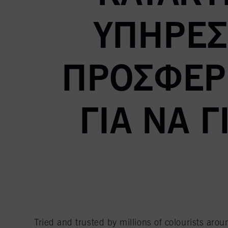
ΥΠΗΡΕΣ
ΠΡΟΣΦΈΡΕ
ΓΙΑ ΝΑ 
Tried and trusted by millions of colourists aro