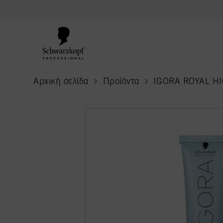
text.skipToContent
text.skipToNavigation
Αρχική σελίδα
Προϊόντα
IGORA ROYAL H
current page