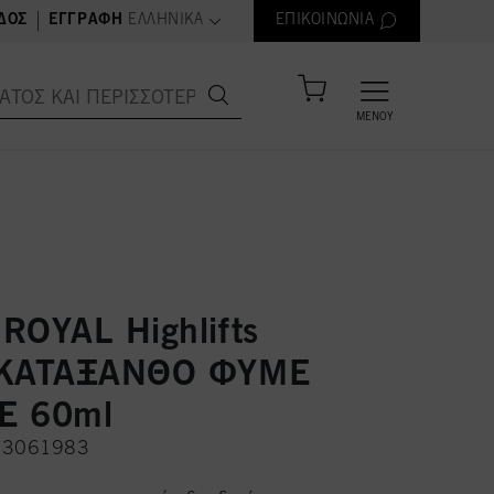
text.language
|
ΔΟΣ
ΕΓΓΡΑΦΉ
ΕΛΛΗΝΙΚΆ
ΕΠΙΚΟΙΝΩΝΊΑ
ΜΕΝΟΎ
ROYAL Highlifts
 ΚΑΤΑΞΑΝΘΟ ΦΥΜΕ
Ε 60ml
H 3061983