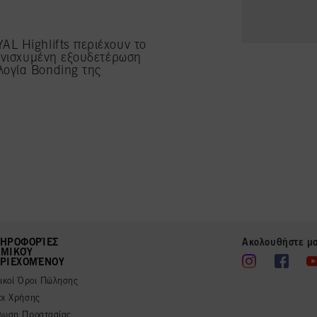
L Highlifts περιέχουν το
 ενισχυμένη εξουδετέρωση
λογία Bonding της
ΗΡΟΦΟΡΊΕΣ
Ακολουθήστε μ
ΜΙΚΟΎ
ΡΙΕΧΟΜΈΝΟΥ
νικοί Όροι Πώλησης
οι Χρήσης
λωση Προστασίας