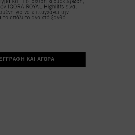
ιγμα και πιο ισχυρή εξουδετέρωση,
ών IGORA ROYAL Highlifts είναι
ασμένη για να επιτυγχάνει την
 το απόλυτο ανοιχτό ξανθό
ΕΓΓΡΑΦΉ ΚΑΙ ΑΓΟΡΆ