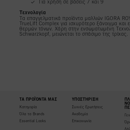
Για χρήση σε βάσεις 7 και 9
Τεχνολογία
Τα επαγγελματικά προϊόντα μαλλιών IGORA ROYA
TrueLift Complex για ισχυρότερο ξάνοιγμα και
θερμών τόνων. Χάρη στην ενσωματωμένη Τεχνο
Schwarzkopf, μειώνεται το σπάσιμο της τρίχας.
ΤΑ ΠΡΟΪΌΝΤΑ ΜΑΣ
ΥΠΟΣΤΉΡΙΞΗ
ΠΛ
ΝΟ
Κατηγορία
Συχνές Ερωτήσεις
ΠΕ
Όλα τα Brands
Ακαδημία
Γε
Essential Looks
Επικοινωνία
Όρ
Δή