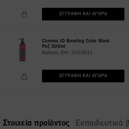
ΕΓΓΡΑΦΉ ΚΑΙ ΑΓΟΡΆ
Chroma ID Bonding Color Mask
Ροζ 300ml
Κωδικός IDH 3050833
ΕΓΓΡΑΦΉ ΚΑΙ ΑΓΟΡΆ
current tab:
Στοιχεία προϊόντος
Εκπαιδευτικά β