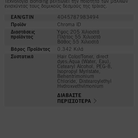
Τεχνολογία Bonding βελτιώνει την ποιότητα των μαλλιών
ενισχύντας τους δομικούς δεσμούς της τρίχας.
EAN/GTIN
4045787983494
Προϊόν
Chroma ID
Διαστάσεις
Ύψος 205 Χιλιοστά
προϊόντος
Πλάτος 55 Χιλιοστά
Βάθος 55 Χιλιοστά
Βάρος Προϊόντος
0.342 Κιλά
Συστατικά
Hair Color/Toner, direct
dyes:Aqua (Water, Eau),
Cetearyl Alcohol, PEG-8,
Isopropyl Myristate,
Behentrimonium
Chloride, Distearoylethyl
Hydroxyethylmonium
Methosulfate,
ΔΙΑΒΆΣΤΕ
Phenoxyethanol, Cetyl
Palmitate,
ΠΕΡΙΣΣΌΤΕΡΑ
Stearamidopropyl
Dimethylamine, 4-Amino-
3-Nitrophenol, Parfum
(Fragrance), Isopropyl
Alcohol, Cetrimonium
Chloride, Citric Acid,
Cocos Nucifera (Coconut)