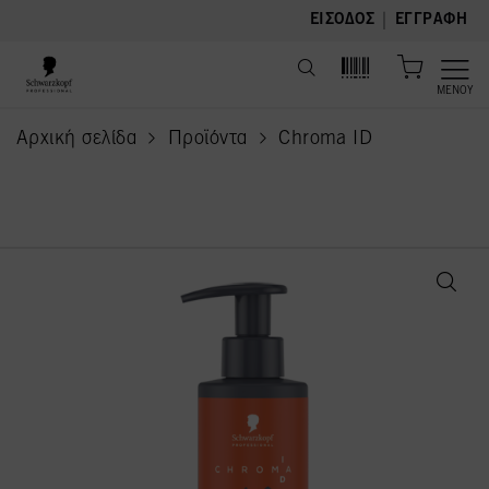
text.skipToContent
text.skipToNavigation
|
ΕΊΣΟΔΟΣ
ΕΓΓΡΑΦΉ
ΜΕΝΟΎ
Αρχική σελίδα
Προϊόντα
Chroma ID
current page