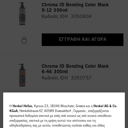
Chroma ID Bonding Color Mask
9-12 300ml
Κωδικός IDH 3050804
ΕΓΓΡΑΦΉ ΚΑΙ ΑΓΟΡΆ
Chroma ID Bonding Color Mask
6-46 300ml
Κωδικός IDH 3050757
ΕΓΓΡΑΦΉ ΚΑΙ ΑΓΟΡΆ
H
Henkel Hellas
, Kyrous 23, 18346 Moschato, Greece και η
Henkel AG & Co.
KGaA
, Henkelstrasse 67, 40589 Duesseldorf , Γερμανία , επεξεργάζονται
προσωπικά δεδομένα σχετικά με εσάς από κοινού ως από κοινού υπεύθυνοι
επεξεργασίας, σχετικά με τη χρήση αυτού του ιστότοπου και τις
αλληλεπιδράσεις σας με αυτόν, τοποθετώντας cookies καθώς και άλλες
Chroma ID Bonding Color Mask