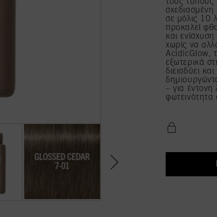
τους τύπους 
σχεδιασμένη 
σε μόλις 10 
προκαλεί φθ
και ενίσχυσ
χωρίς να αλλ
AcidicGlow, 
εξωτερικά στ
διεισδύει κα
δημιουργώντ
– για έντονη
φωτεινότητα 