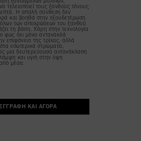
ήδη ξανοιγμένων μαλλιών,
να τελειοποιεί τους ξανθούς τόνους
λεπτά. Η απαλή σύνθεση δεν
ορά και βοηθά στην εξουδετέρωση
η όλων των αποχρώσεων του ξανθού
άζει τη βάση. Χάρη στην τεχνολογία
το φως όχι μόνο αντανακλά
ην επιφάνεια της τρίχας, αλλά
ι στα εσωτερικά στρώματα,
ας μια δευτερεύουσα αντανάκλαση
 λάμψη και υγιή στην όψη
από μέσα.
ΕΓΓΡΑΦΉ ΚΑΙ ΑΓΟΡΆ