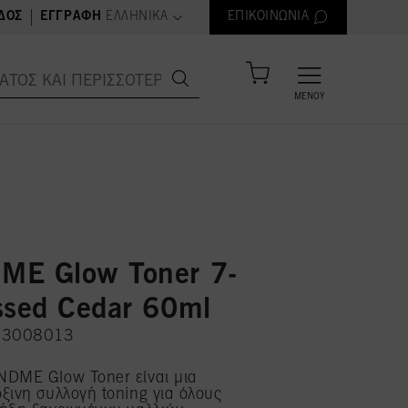
text.language
|
ΔΟΣ
ΕΓΓΡΑΦΉ
ΕΛΛΗΝΙΚΆ
ΕΠΙΚΟΙΝΩΝΊΑ
ΜΕΝΟΎ
E Glow Toner 7-
ssed Cedar 60ml
H 3008013
NDME Glow Toner είναι μια
ξινη συλλογή toning για όλους