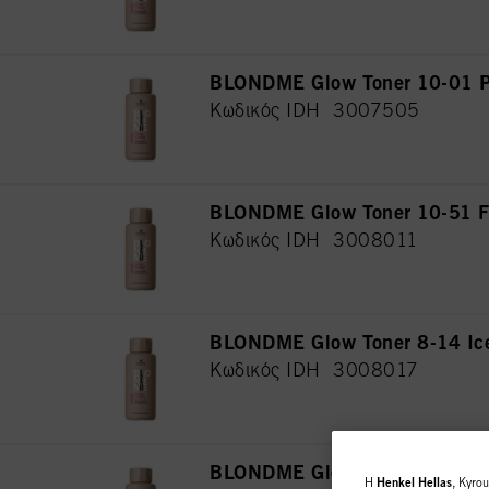
BLONDME Glow Toner 10-01 P
Κωδικός IDH 3007505
BLONDME Glow Toner 10-51 F
Κωδικός IDH 3008011
BLONDME Glow Toner 8-14 Ic
Κωδικός IDH 3008017
BLONDME Glow Toner 8-46 Ha
H
Henkel Hellas
, Kyro