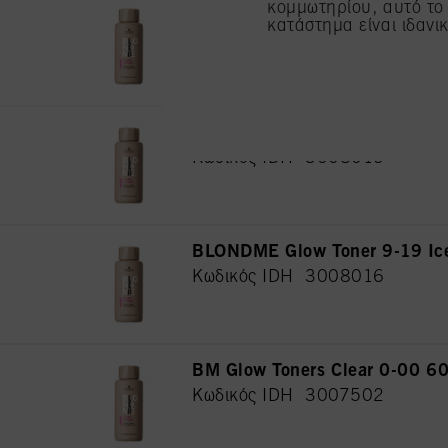
κομμωτηρίου, αυτό το
παροχή της παρούσας ι
BLONDME Glow Toner 9.5-74 A
κατάστημα είναι ιδανικ
Κωδικός IDH 3007480
BLONDME Glow Toner 10-1 Ic
Κωδικός IDH 3008015
BLONDME Glow Toner 9-19 Ice
Κωδικός IDH 3008016
ΒΜ Glow Toners Clear 0-00 6
Κωδικός IDH 3007502