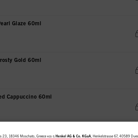
earl Glaze 60ml
rosty Gold 60ml
ed Cappuccino 60ml
zelnut 60ml
us 23, 18346 Moschato, Greece και η
Henkel AG & Co. KGaA
, Henkelstrasse 67, 40589 Duess