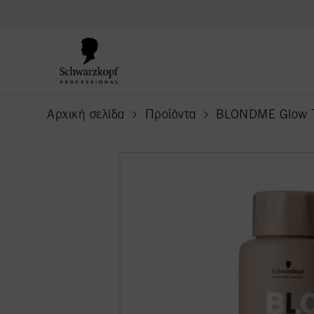
text.skipToContent
text.skipToNavigation
Αρχική σελίδα
Προϊόντα
BLONDME Glow 
current page