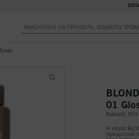
ΕΊΣΟ
Toner
BLONDM
01 Glo
Κωδικός ID
Η σειρά BLO
πραγματικά ό