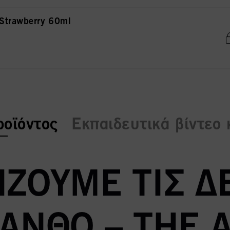
Strawberry 60ml
:
ροϊόντος
Εκπαιδευτικά βίντεο 
ΖΟΥΜΕ ΤΙΣ Δ
ΞΑΝΘΌ – THE 