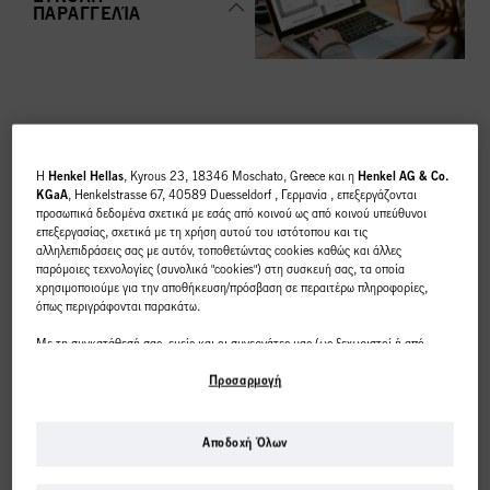
ΠΑΡΑΓΓΕΛΊΑ
ΚΟΡΥΦΑΊΕΣ
H
Henkel Hellas
, Kyrous 23, 18346 Moschato, Greece και η
Henkel AG & Co.
ΚΑΤΗΓΟΡΊΕΣ
KGaA
, Henkelstrasse 67, 40589 Duesseldorf , Γερμανία , επεξεργάζονται
προσωπικά δεδομένα σχετικά με εσάς από κοινού ως από κοινού υπεύθυνοι
ΕΠΙΣΚΌΠΗΣΗ
επεξεργασίας, σχετικά με τη χρήση αυτού του ιστότοπου και τις
αλληλεπιδράσεις σας με αυτόν, τοποθετώντας cookies καθώς και άλλες
παρόμοιες τεχνολογίες (συνολικά "cookies") στη συσκευή σας, τα οποία
χρησιμοποιούμε για την αποθήκευση/πρόσβαση σε περαιτέρω πληροφορίες,
όπως περιγράφονται παρακάτω.
Με τη συγκατάθεσή σας, εμείς και οι συνεργάτες μας (ως ξεχωριστοί ή από
ΧΡΩΜΑ
κοινού διαχειριστές επεξεργασίας, όπως ορίζεται στη δήλωση προστασίας
δεδομένων που παραπέμπει στο υποσέλιδο, ενότητα "Cookies, Pixel,
Προσαρμογή
Fingerprints και παρόμοιες τεχνολογίες") θα χρησιμοποιούμε cookies και θα
επεξεργαζόμαστε δεδομένα που σας αφορούν
για τη μέτρηση και τη
βελτιστοποίηση της απόδοσης αυτού του ιστότοπου, για να σας παρέχουμε
Αποδοχή Όλων
λειτουργίες που βελτιώνουν τη χρήση αυτού του ιστότοπου ή/και για
Αυτό το διαδικτυακό
εξατομικευμένο μάρκετινγκ
. Θα αναλύσουμε τη χρήση αυτού του ιστότοπου
ΠΕΡΙΠΟΙΗΣΗ