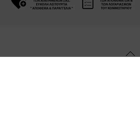
Ακολουθήστε μας
ΤΑ ΠΡΟΪΌΝΤΑ ΜΑΣ
ΥΠΟΣΤΉΡΙΞΗ
ΠΛΗΡΟΦΟΡΊΕΣ ΝΟΜΙΚΟΎ
ΠΕΡΙΕΧΟΜΈΝΟΥ
© 2026 Henkel Ελλάς Α.Β.Ε.Ε.|Μόνο για επαγγελματίες.