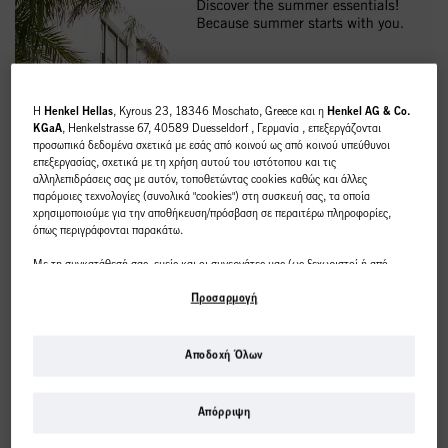
H
Henkel Hellas
, Kyrous 23, 18346 Moschato, Greece και η
Henkel AG & Co.
KGaA
, Henkelstrasse 67, 40589 Duesseldorf , Γερμανία , επεξεργάζονται
προσωπικά δεδομένα σχετικά με εσάς από κοινού ως από κοινού υπεύθυνοι
επεξεργασίας, σχετικά με τη χρήση αυτού του ιστότοπου και τις
αλληλεπιδράσεις σας με αυτόν, τοποθετώντας cookies καθώς και άλλες
παρόμοιες τεχνολογίες (συνολικά "cookies") στη συσκευή σας, τα οποία
χρησιμοποιούμε για την αποθήκευση/πρόσβαση σε περαιτέρω πληροφορίες,
όπως περιγράφονται παρακάτω.
Με τη συγκατάθεσή σας, εμείς και οι συνεργάτες μας (ως ξεχωριστοί ή από
κοινού διαχειριστές επεξεργασίας, όπως ορίζεται στη δήλωση προστασίας
δεδομένων που παραπέμπει στο υποσέλιδο, ενότητα "Cookies, Pixel,
Προσαρμογή
Fingerprints και παρόμοιες τεχνολογίες") θα χρησιμοποιούμε cookies και θα
επεξεργαζόμαστε δεδομένα που σας αφορούν
για τη μέτρηση και τη
βελτιστοποίηση της απόδοσης αυτού του ιστότοπου, για να σας παρέχουμε
Αποδοχή Όλων
λειτουργίες που βελτιώνουν τη χρήση αυτού του ιστότοπου ή/και για
εξατομικευμένο μάρκετινγκ
. Θα αναλύσουμε τη χρήση αυτού του ιστότοπου
από εσάς καθώς και τις εμπορικές σας αλληλεπιδράσεις μαζί μας (αντίστοιχα της
Απόρριψη
εταιρείας στην οποία εργάζεστε) και σε αυτή τη βάση θα παρακολουθούμε τις
αγορές των προϊόντων μας σε ιστότοπους τρίτων, θα διατηρούμε τις