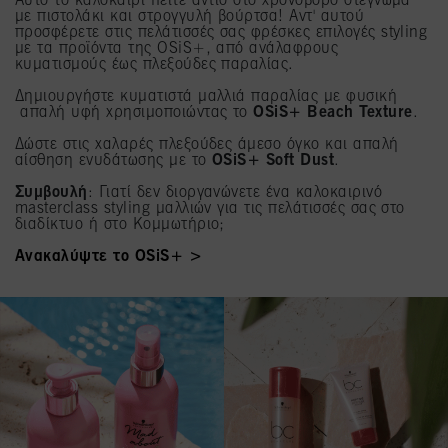
Αυτό το καλοκαίρι πείτε αντίο στο χρονοβόρο στέγνωμα
με πιστολάκι και στρογγυλή βούρτσα! Αντ' αυτού
προσφέρετε στις πελάτισσές σας φρέσκες επιλογές styling
με τα προϊόντα της OSiS+, από ανάλαφρους
κυματισμούς έως πλεξούδες παραλίας.
Δημιουργήστε κυματιστά μαλλιά παραλίας με φυσική
απαλή υφή χρησιμοποιώντας το
OSiS+ Beach Texture
.
Δώστε στις χαλαρές πλεξούδες άμεσο όγκο και απαλή
αίσθηση ενυδάτωσης με το
OSiS+ Soft Dust
.
Συμβουλή
: Γιατί δεν διοργανώνετε ένα καλοκαιρινό
masterclass styling μαλλιών για τις πελάτισσές σας στο
διαδίκτυο ή στο Κομμωτήριο;
Ανακαλύψτε το OSiS+ >