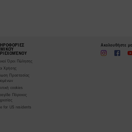
ΗΡΟΦΟΡΊΕΣ
Ακολουθήστε μ
ΜΙΚΟΎ
ΡΙΕΧΟΜΈΝΟΥ
νικοί Όροι Πώλησης
οι Χρήσης
λωση Προστασίας
δομένων
ιτική cookies
ραγίδα Πάροχος
ηρεσίας
e for US residents