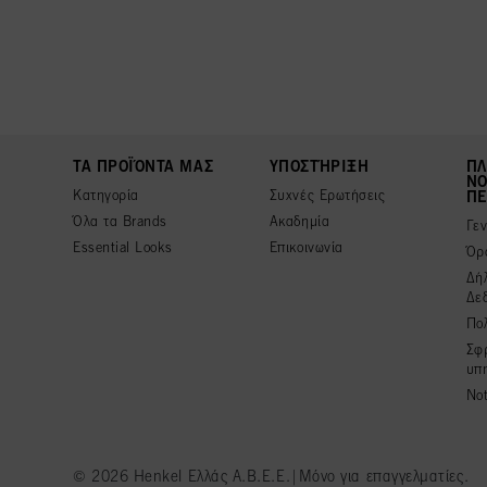
ΤΑ ΠΡΟΪΌΝΤΑ ΜΑΣ
ΥΠΟΣΤΉΡΙΞΗ
ΠΛ
ΝΟ
Κατηγορία
Συχνές Ερωτήσεις
ΠΕ
Όλα τα Brands
Ακαδημία
Γε
Essential Looks
Επικοινωνία
Όρ
Δή
Δε
Πολ
Σφ
υπ
Not
© 2026 Henkel Ελλάς Α.Β.Ε.Ε.|Μόνο για επαγγελματίες.