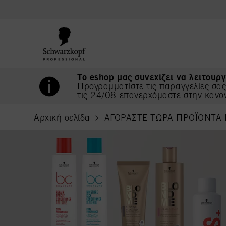
text.skipToContent
text.skipToNavigation
Το eshop μας συνεχίζει να λειτουργ
Προγραμματίστε τις παραγγελίες σα
τις 24/08 επανερχόμαστε στην κανο
Αρχική σελίδα
ΑΓΟΡΑΣΤΕ ΤΩΡΑ ΠΡΟΪΟΝΤΑ
current page