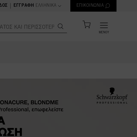
text.language
|
ΔΟΣ
ΕΓΓΡΑΦΉ
ΕΛΛΗΝΙΚΆ
ΕΠΙΚΟΙΝΩΝΊΑ
ΜΕΝΟΎ