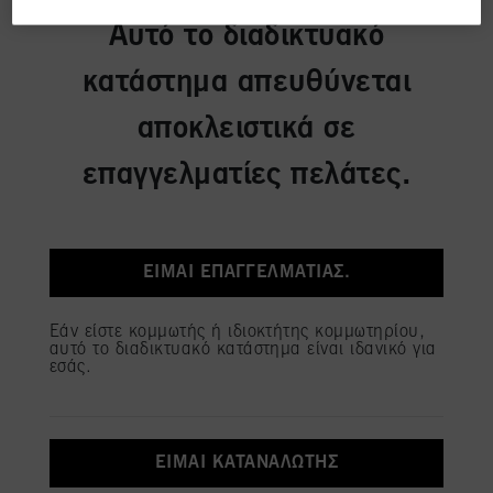
ανακαλύψτε ξανά τον εαυτό σας με τις πιο πρόσφατες
πληροφορίες μας σχετικά με τις επιχειρηματικές οντότητες και θα
τάσεις και στυλ μεσα από OSiS icons!​
Αυτό το διαδικτυακό
δημιουργούμε ατομικά προφίλ για εσάς, τα οποία ενδέχεται να εμπλουτιστούν
με δεδομένα που λαμβάνονται από τρίτους και άλλους ιστότοπους.
Χρησιμοποιούμε αυτά τα προφίλ για σκοπούς εξατομικευμένου μάρκετινγκ,
κατάστημα απευθύνεται
ιδίως για την προβολή διαφημίσεων που μπορεί να σας ενδιαφέρουν (με βάση,
ΑΝΑΒΑΘΜΙΣΕ ΤΟ ΣΤΥΛ ΣΟΥ
για παράδειγμα, τα αναγνωρισμένα ενδιαφέροντά σας) σε αυτόν τον ιστότοπο
αποκλειστικά σε
και σε άλλα μέσα ενημέρωσης (τρίτων) μέσω των συσκευών που έχουν οριστεί σε
εσάς ή στο νοικοκυριό σας, καθώς και για τη μέτρηση και τη βελτιστοποίηση
της επιτυχίας των διαφημιστικών εκστρατειών.
επαγγελματίες πελάτες.
Μπορείτε να βρείτε περισσότερες πληροφορίες σχετικά με την επεξεργασία των
δεδομένων σας στη Δήλωση προστασίας δεδομένων που παραπέμπει στο
υποσέλιδο (ενότητα "Cookies, Pixel, Fingerprints και παρόμοιες τεχνολογίες").
Μπορείτε να ανακαλέσετε τη συγκατάθεσή σας ανά πάσα στιγμή με ισχύ για το
ΕΊΜΑΙ ΕΠΑΓΓΕΛΜΑΤΊΑΣ.
μέλλον, απενεργοποιώντας τα cookies στον ιστότοπό μας στην ενότητα
"Ρυθμίσεις cookies" που συνδέεται στο υποσέλιδο. Για περισσότερες
πληροφορίες σχετικά με τα cookies που χρησιμοποιούνται σε αυτόν τον
ιστότοπο, ιδίως τη διάρκεια αποθήκευσης, ανατρέξτε στις λεπτομερείς
Εάν είστε κομμωτής ή ιδιοκτήτης κομμωτηρίου,
αυτό το διαδικτυακό κατάστημα είναι ιδανικό για
πληροφορίες για κάθε cookie που είναι διαθέσιμες κάνοντας κλικ στο κουμπί
εσάς.
"Προσαρμογή" παρακάτω".
Εάν κάνετε κλικ στο "Προσαρμογή" μπορείτε να βρείτε περισσότερες
πληροφορίες σχετικά με την επεξεργασία των δεδομένων σας / τη χρήση των
cookies και να τα επιτρέψετε για έναν ή περισσότερους από τους σκοπούς που
αναφέρονται παραπάνω. Κάνοντας κλικ στην επιλογή "Αποδοχή όλων",
ΕΊΜΑΙ ΚΑΤΑΝΑΛΩΤΉΣ
συμφωνείτε με τη χρήση των cookies καθώς και με την επεξεργασία των