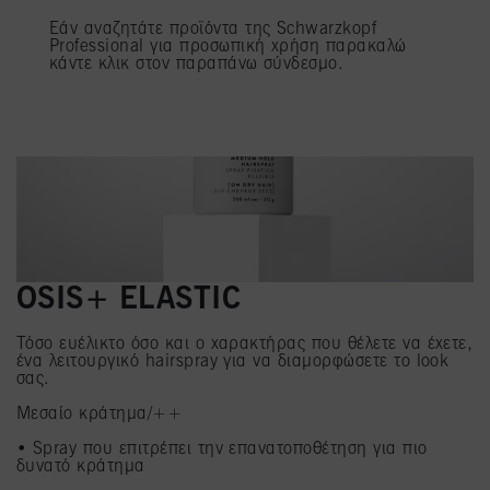
προσωπικών σας δεδομένων για όλους τους σκοπούς που αναφέρονται
παραπάνω. Εάν κάνετε κλικ στην επιλογή "Απόρριψη", θα χρησιμοποιηθούν μόνο
Εάν αναζητάτε προϊόντα της Schwarzkopf
τα cookies που είναι τεχνικά απαραίτητα για την παροχή της παρούσας
Professional για προσωπική χρήση παρακαλώ
ιστοσελίδας.
Πληροφορίες για τα cookies
κάντε κλικ στον παραπάνω σύνδεσμο.
OSIS+ ELASTIC​
Τόσο ευέλικτο όσο και ο χαρακτήρας που θέλετε να έχετε,
ένα λειτουργικό hairspray για να διαμορφώσετε τo look
σας.
Μεσαίο κράτημα/++​
• Spray που επιτρέπει την επανατοποθέτηση για πιο
δυνατό κράτημα