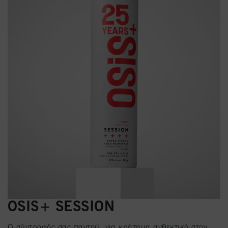
OSIS+ SESSION​
Ο σύντροφός σας παντού, για κράτημα ανθεκτικό στον