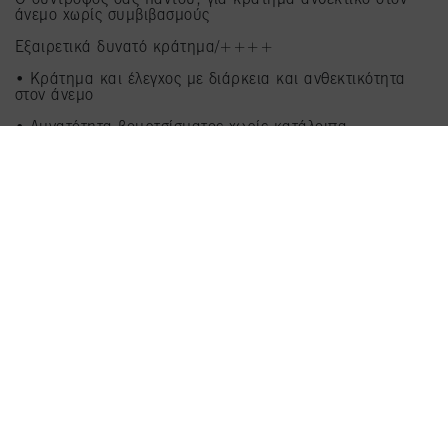
άνεμο χωρίς συμβιβασμούς​
Εξαιρετικά δυνατό κράτημα/++++​
• Κράτημα και έλεγχος με διάρκεια και ανθεκτικότητα
στον άνεμο
• Δυνατότητα βουρτσίσματος χωρίς κατάλοιπα
• Βοηθάει στην προστασία των μαλλιών από την υγρασία
• Προστατεύει από τη θερμότητα έως και 230°C
ΑΓΟΡΑΣΤΕ ΤΑ ΤΩΡΑ
Ακολουθήστε μας
ΤΑ ΠΡΟΪΌΝΤΑ ΜΑΣ