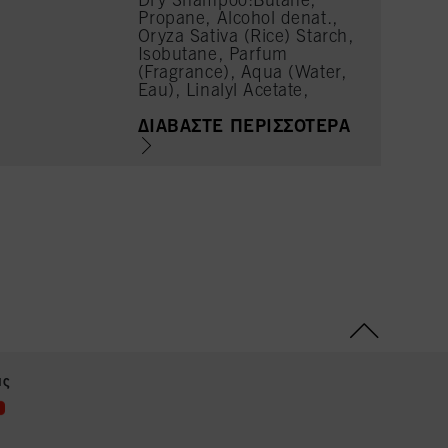
Dry Shampoo:Butane,
νικά απαραίτητα για την
Propane, Alcohol denat.,
Oryza Sativa (Rice) Starch,
Isobutane, Parfum
(Fragrance), Aqua (Water,
Eau), Linalyl Acetate,
Tetramethyl
Acetyloctahydronaphthalen
ΔΙΑΒΆΣΤΕ ΠΕΡΙΣΣΌΤΕΡΑ
es, Cetrimonium Chloride
ας