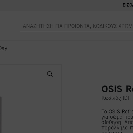
ΕΊΣΟ
Day
OSiS R
Κωδικός ID
To OSiS Refr
για σώμα που
αίσθηση. Απ
παράλληλα π