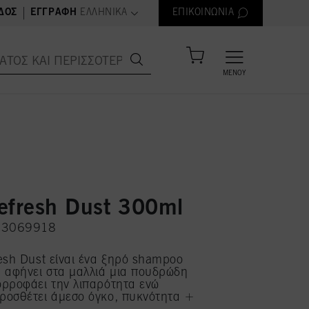
text.language
|
ΔΟΣ
ΕΓΓΡΑΦΉ
ΕΛΛΗΝΙΚΆ
ΕΠΙΚΟΙΝΩΝΊΑ
ΜΕΝΟΎ
efresh Dust 300ml
H 3069918
esh Dust είναι ένα ξηρό shampoo
 αφήνει στα μαλλιά μια πουδρώδη
ορροφάει την λιπαρότητα ενώ
ροσθέτει άμεσο όγκο, πυκνότητα +