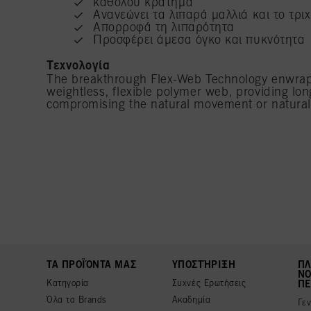
αναφέρονται παραπάνω. 
καθόλου κράτημα
παροχή της παρούσας ι
Ανανεώνει τα λιπαρά μαλλιά και το τρι
Απορροφά τη λιπαρότητα
Προσφέρει άμεσα όγκο και πυκνότητα
Τεχνολογία
The breakthrough Flex-Web Technology enwraps
weightless, flexible polymer web, providing lo
compromising the natural movement or natural f
ΤΑ ΠΡΟΪΌΝΤΑ ΜΑΣ
ΥΠΟΣΤΉΡΙΞΗ
ΠΛ
ΝΟ
Κατηγορία
Συχνές Ερωτήσεις
ΠΕ
Όλα τα Brands
Ακαδημία
Γε