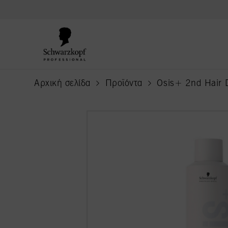
text.skipToContent
text.skipToNavigation
Αρχική σελίδα
Προϊόντα
Osis+ 2nd Hair 
current page