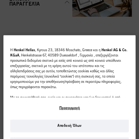
ΠΑΡΑΓΓΕΛΊΑ
ΚΟΡΥΦΑΊΕΣ
H
Henkel Hellas
, Kyrous 23, 18346 Moschato, Greece και η
Henkel AG & Co.
ΚΑΤΗΓΟΡΊΕΣ
KGaA
, Henkelstrasse 67, 40589 Duesseldorf , Γερμανία , επεξεργάζονται
προσωπικά δεδομένα σχετικά με εσάς από κοινού ως από κοινού υπεύθυνοι
ΕΠΙΣΚΌΠΗΣΗ
επεξεργασίας, σχετικά με τη χρήση αυτού του ιστότοπου και τις
αλληλεπιδράσεις σας με αυτόν, τοποθετώντας cookies καθώς και άλλες
παρόμοιες τεχνολογίες (συνολικά "cookies") στη συσκευή σας, τα οποία
χρησιμοποιούμε για την αποθήκευση/πρόσβαση σε περαιτέρω πληροφορίες,
όπως περιγράφονται παρακάτω.
Με τη συγκατάθεσή σας, εμείς και οι συνεργάτες μας (ως ξεχωριστοί ή από
ΧΡΩΜΑ
κοινού διαχειριστές επεξεργασίας, όπως ορίζεται στη δήλωση προστασίας
δεδομένων που παραπέμπει στο υποσέλιδο, ενότητα "Cookies, Pixel,
Προσαρμογή
Fingerprints και παρόμοιες τεχνολογίες") θα χρησιμοποιούμε cookies και θα
επεξεργαζόμαστε δεδομένα που σας αφορούν
για τη μέτρηση και τη
βελτιστοποίηση της απόδοσης αυτού του ιστότοπου, για να σας παρέχουμε
Αποδοχή Όλων
λειτουργίες που βελτιώνουν τη χρήση αυτού του ιστότοπου ή/και για
Αυτό το διαδικτυακό
εξατομικευμένο μάρκετινγκ
. Θα αναλύσουμε τη χρήση αυτού του ιστότοπου
ΠΕΡΙΠΟΙΗΣΗ