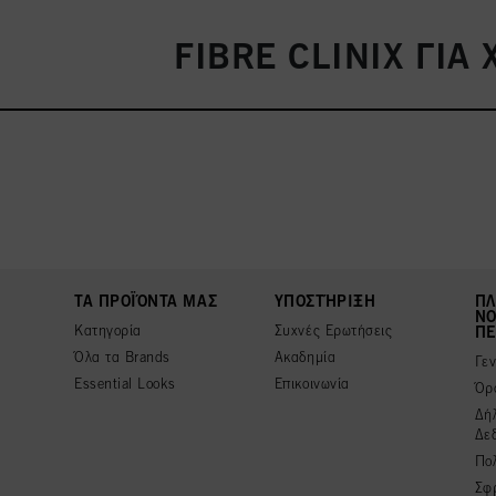
FIBRE CLINIX ΓΙ
ΤΑ ΠΡΟΪΌΝΤΑ ΜΑΣ
ΥΠΟΣΤΉΡΙΞΗ
ΠΛ
ΝΟ
Κατηγορία
Συχνές Ερωτήσεις
ΠΕ
Όλα τα Brands
Ακαδημία
Γε
Essential Looks
Επικοινωνία
Όρ
Δή
Δε
Πολ
Σφ