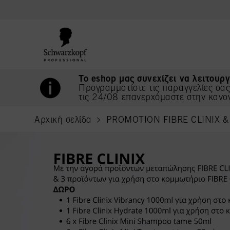
text.skipToContent
text.skipToNavigation
Το eshop μας συνεχίζει να λειτουργ
Προγραμματίστε τις παραγγελίες σα
τις 24/08 επανερχόμαστε στην κανο
Αρχική σελίδα
PROMOTION FIBRE CLINIX &
current page