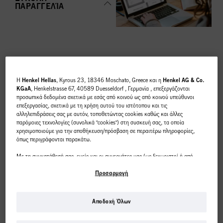
ΠΑΡΑΓΓΕΛΊΑ
ΚΟΡΥΦΑΊΕΣ
H
Henkel Hellas
, Kyrous 23, 18346 Moschato, Greece και η
Henkel AG & Co.
ΚΑΤΗΓΟΡΊΕΣ
KGaA
, Henkelstrasse 67, 40589 Duesseldorf , Γερμανία , επεξεργάζονται
προσωπικά δεδομένα σχετικά με εσάς από κοινού ως από κοινού υπεύθυνοι
ΕΠΙΣΚΌΠΗΣΗ
επεξεργασίας, σχετικά με τη χρήση αυτού του ιστότοπου και τις
αλληλεπιδράσεις σας με αυτόν, τοποθετώντας cookies καθώς και άλλες
παρόμοιες τεχνολογίες (συνολικά "cookies") στη συσκευή σας, τα οποία
χρησιμοποιούμε για την αποθήκευση/πρόσβαση σε περαιτέρω πληροφορίες,
όπως περιγράφονται παρακάτω.
Με τη συγκατάθεσή σας, εμείς και οι συνεργάτες μας (ως ξεχωριστοί ή από
ΧΡΩΜΑ
κοινού διαχειριστές επεξεργασίας, όπως ορίζεται στη δήλωση προστασίας
δεδομένων που παραπέμπει στο υποσέλιδο, ενότητα "Cookies, Pixel,
Προσαρμογή
Fingerprints και παρόμοιες τεχνολογίες") θα χρησιμοποιούμε cookies και θα
επεξεργαζόμαστε δεδομένα που σας αφορούν
για τη μέτρηση και τη
βελτιστοποίηση της απόδοσης αυτού του ιστότοπου, για να σας παρέχουμε
Αποδοχή Όλων
λειτουργίες που βελτιώνουν τη χρήση αυτού του ιστότοπου ή/και για
Αυτό το διαδικτυακό
εξατομικευμένο μάρκετινγκ
. Θα αναλύσουμε τη χρήση αυτού του ιστότοπου
ΠΕΡΙΠΟΙΗΣΗ