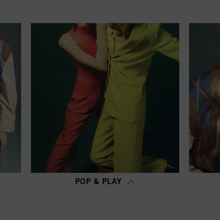
ροσαρμογή" μπορείτε να βρείτε περισσότερες πληροφορίες σχετικά με την επεξεργασία των δεδ
ρέψετε για έναν ή περισσότερους από τους σκοπούς που αναφέρονται παραπάνω. Κάνοντας κλι
η χρήση των cookies καθώς και με την επεξεργασία των προσωπικών σας δεδομένων για όλους
Εάν κάνετε κλικ στην επιλογή "Απόρριψη", θα χρησιμοποιηθούν μόνο τα cookies που είναι τεχ
στοσελίδας.
Πληροφορίες για τα cookies
POP & PLAY