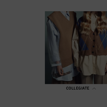
Εάν κάνετε κλικ στο "Π
cookies και να τα επιτ
όλων", συμφωνείτε με τ
αναφέρονται παραπάνω. 
παροχή της παρούσας ι
COLLEGIATE