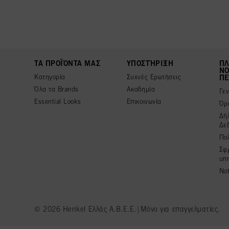
ΤΑ ΠΡΟΪΌΝΤΑ ΜΑΣ
ΥΠΟΣΤΉΡΙΞΗ
ΠΛ
ΝΟ
Κατηγορία
Συχνές Ερωτήσεις
ΠΕ
Όλα τα Brands
Ακαδημία
Γε
Essential Looks
Επικοινωνία
Όρ
Δή
Δε
Πολ
Σφ
υπ
Not
© 2026 Henkel Ελλάς Α.Β.Ε.Ε.|Μόνο για επαγγελματίες.