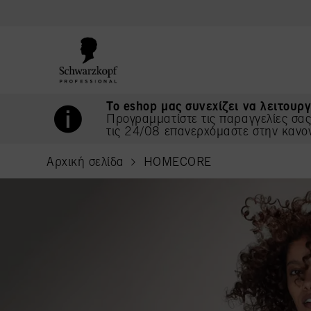
text.skipToContent
text.skipToNavigation
Το eshop μας συνεχίζει να λειτουργ
Προγραμματίστε τις παραγγελίες σα
τις 24/08 επανερχόμαστε στην κανο
Αρχική σελίδα
HOMECORE
current page