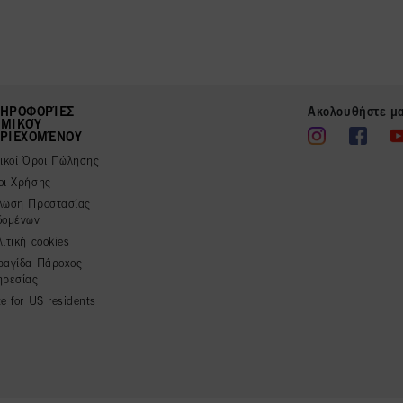
ΗΡΟΦΟΡΊΕΣ
Ακολουθήστε μ
ΜΙΚΟΎ
ΡΙΕΧΟΜΈΝΟΥ
νικοί Όροι Πώλησης
οι Χρήσης
λωση Προστασίας
δομένων
ιτική cookies
ραγίδα Πάροχος
ηρεσίας
e for US residents