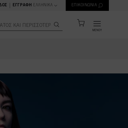
text.language
|
ΔΟΣ
ΕΓΓΡΑΦΉ
ΕΛΛΗΝΙΚΆ
ΕΠΙΚΟΙΝΩΝΊΑ
ΜΕΝΟΎ