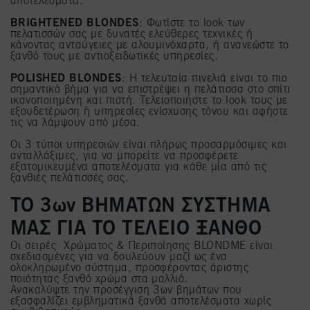
αποτελέσματα.
BRIGHTENED BLONDES
: Φωτίστε το look των
πελατισσών σας με δυνατές ελεύθερες τεχνικές ή
κάνοντας ανταύγειες με αλουμινόχαρτα, ή ανανεώστε το
ξανθό τους με αντιοξειδωτικές υπηρεσίες.
POLISHED BLONDES
: Η τελευταία πινελιά είναι το πιο
σημαντικό βήμα για να επιστρέψει η πελάτισσα στο σπίτι
ικανοποιημένη και πιστή. Τελειοποιήστε το look τους με
εξουδετέρωση ή υπηρεσίες ενίσχυσης τόνου και αφήστε
τις να λάμψουν από μέσα.
Οι 3 τύποι υπηρεσιών είναι πλήρως προσαρμόσιμες και
ανταλλάξιμες, για να μπορείτε να προσφέρετε
εξατομικευμένα αποτελέσματα για κάθε μία από τις
ξανθιές πελάτισσές σας.
ΤΟ 3ων ΒΗΜΑΤΩΝ ΣΥΣΤΗΜΑ
ΜΑΣ ΓΙΑ ΤΟ ΤΕΛΕΙΟ ΞΑΝΘΟ
Οι σειρές Χρώματος & Περιποίησης BLONDME είναι
σχεδιασμένες για να δουλεύουν μαζί ως ένα
ολοκληρωμένο σύστημα, προσφέροντας άριστης
ποιότητας ξανθό χρώμα στα μαλλιά.
Ανακαλύψτε την προσέγγιση 3ων βημάτων που
εξασφαλίζει εμβληματικά ξανθά αποτελέσματα χωρίς