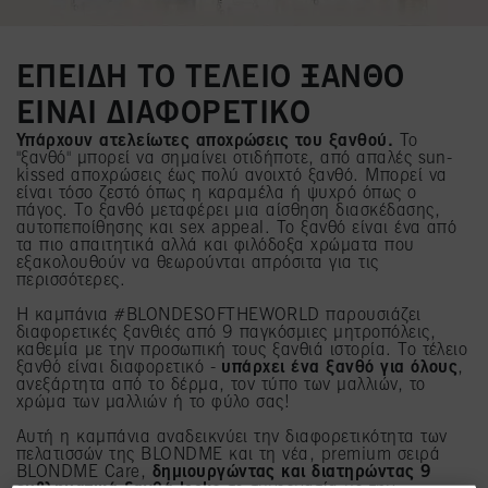
ΕΠΕΙΔΗ ΤΟ ΤΕΛΕΙΟ ΞΑΝΘΟ
ΕΙΝΑΙ ΔΙΑΦΟΡΕΤΙΚΟ
Υπάρχουν ατελείωτες αποχρώσεις του ξανθού.
Το
"ξανθό" μπορεί να σημαίνει οτιδήποτε, από απαλές sun-
kissed αποχρώσεις έως πολύ ανοιχτό ξανθό. Μπορεί να
είναι τόσο ζεστό όπως η καραμέλα ή ψυχρό όπως ο
πάγος. Το ξανθό μεταφέρει μια αίσθηση διασκέδασης,
αυτοπεποίθησης και sex appeal. Το ξανθό είναι ένα από
τα πιο απαιτητικά αλλά και φιλόδοξα χρώματα που
εξακολουθούν να θεωρούνται απρόσιτα για τις
περισσότερες.
Η καμπάνια #BLONDESOFTHEWORLD παρουσιάζει
διαφορετικές ξανθιές από 9 παγκόσμιες μητροπόλεις,
καθεμία με την προσωπική τους ξανθιά ιστορία. Το τέλειο
ξανθό είναι διαφορετικό -
υπάρχει ένα ξανθό για όλους
,
ανεξάρτητα από το δέρμα, τον τύπο των μαλλιών, το
χρώμα των μαλλιών ή το φύλο σας!
Αυτή η καμπάνια αναδεικνύει την διαφορετικότητα των
πελατισσών της BLONDME και τη νέα, premium σειρά
BLONDME Care,
δημιουργώντας και διατηρώντας 9