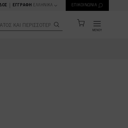
text.language
|
ΔΟΣ
ΕΓΓΡΑΦΉ
ΕΛΛΗΝΙΚΆ
ΕΠΙΚΟΙΝΩΝΊΑ
ΜΕΝΟΎ
kel.com