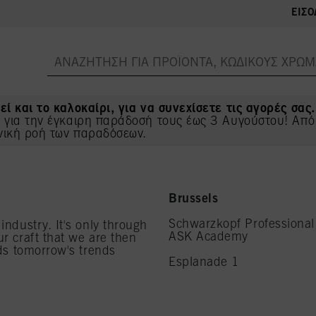
ΕΊΣΟ
εί και το καλοκαίρι, για να συνεχίσετε τις αγορές σας.
ς για την έγκαιρη παράδοσή τους έως 3 Αυγούστου! Από
νική ροή των παραδόσεων.
Brussels
Schwarzkopf Professional
industry. It's only through
ASK Academy
r craft that we are then
rds tomorrow's trends
Esplanade 1
1020 Brussels
Belgium
Email:
askacademybl@hen