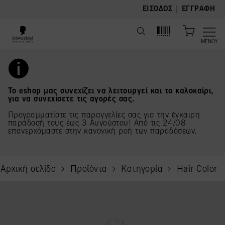
text.skipToContent
text.skipToNavigation
|
ΕΊΣΟΔΟΣ
ΕΓΓΡΑΦΉ
ΜΕΝΟΎ
Το eshop μας συνεχίζει να λειτουργεί και το καλοκαίρι,
για να συνεχίσετε τις αγορές σας.
Προγραμματίστε τις παραγγελίες σας για την έγκαιρη
παράδοσή τους έως 3 Αυγούστου! Από τις 24/08
επανερχόμαστε στην κανονική ροή των παραδόσεων.
Αρχική σελίδα
Προϊόντα
Κατηγορία
Hair Color
current page